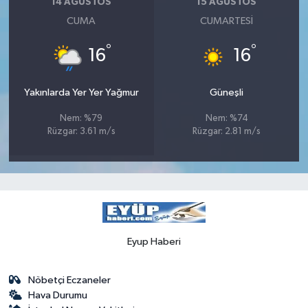
14 AĞUSTOS
15 AĞUSTOS
CUMA
CUMARTESI
°
°
16
16
Yakınlarda Yer Yer Yağmur
Güneşli
Nem: %79
Nem: %74
Rüzgar: 3.61 m/s
Rüzgar: 2.81 m/s
Eyup Haberi
Nöbetçi Eczaneler
Hava Durumu