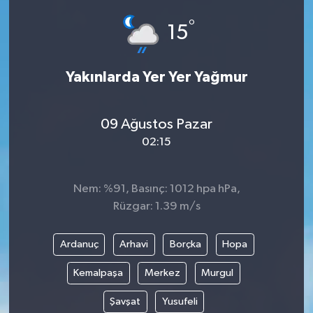
°
15
Yakınlarda Yer Yer Yağmur
09 Ağustos Pazar
02:15
Nem: %91, Basınç: 1012 hpa hPa,
Rüzgar: 1.39 m/s
Ardanuç
Arhavi
Borçka
Hopa
Kemalpaşa
Merkez
Murgul
Şavşat
Yusufeli