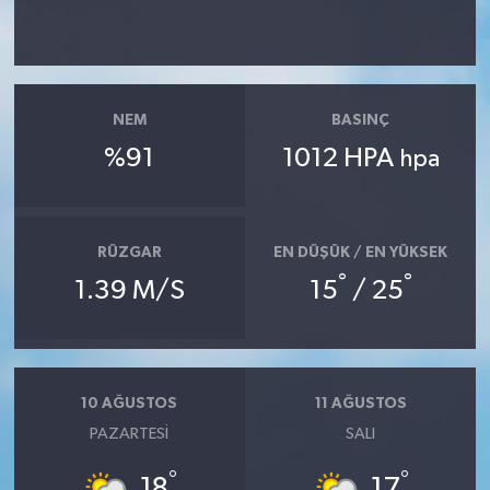
NEM
BASINÇ
%91
1012 HPA
hpa
RÜZGAR
EN DÜŞÜK / EN YÜKSEK
°
°
1.39 M/S
15
/ 25
10 AĞUSTOS
11 AĞUSTOS
PAZARTESI
SALI
°
°
18
17