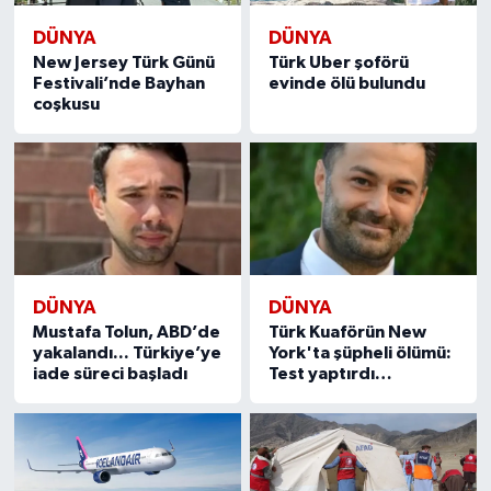
DÜNYA
DÜNYA
New Jersey Türk Günü
Türk Uber şoförü
Festivali’nde Bayhan
evinde ölü bulundu
coşkusu
DÜNYA
DÜNYA
Mustafa Tolun, ABD’de
Türk Kuaförün New
yakalandı... Türkiye’ye
York'ta şüpheli ölümü:
iade süreci başladı
Test yaptırdı…