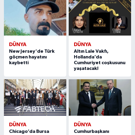
DÜNYA
DÜNYA
New Jersey'de Türk
Altın Lale Vakfı,
göçmen hayatını
Hollanda’da
kaybetti
Cumhuriyet coşkusunu
yaşatacak!
DÜNYA
DÜNYA
Chicago’da Bursa
Cumhurbaşkanı