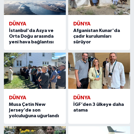
DÜNYA
DÜNYA
İstanbul'da Asya ve
Afganistan Kunar'da
Orta Doğu arasında
çadır kurulumları
yeni hava bağlantısı
sürüyor
DÜNYA
DÜNYA
Musa Çetin New
İGF’den 3 ülkeye daha
Jersey’de son
atama
yolculuğuna uğurlandı