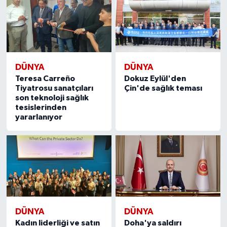
DÜNYA
DÜNYA
Teresa Carreño
Dokuz Eylül'den
Tiyatrosu sanatçıları
Çin'de sağlık teması
son teknoloji sağlık
tesislerinden
yararlanıyor
DÜNYA
DÜNYA
Kadın liderliği ve satın
Doha'ya saldırı