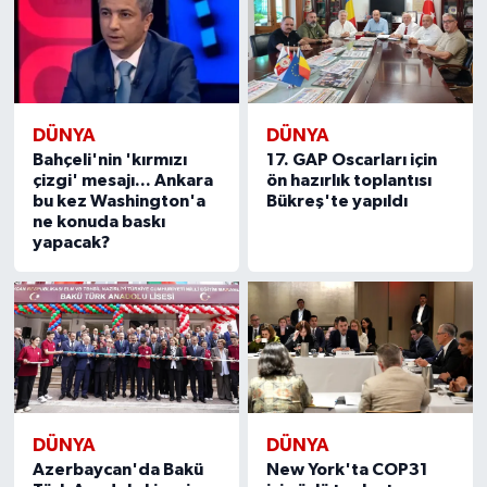
DÜNYA
DÜNYA
Bahçeli'nin 'kırmızı
17. GAP Oscarları için
çizgi' mesajı... Ankara
ön hazırlık toplantısı
bu kez Washington'a
Bükreş'te yapıldı
ne konuda baskı
yapacak?
DÜNYA
DÜNYA
Azerbaycan'da Bakü
New York'ta COP31