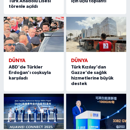
Türk Anadolu Lisesi
için üçlü toplantı
törenle açıldı
DÜNYA
DÜNYA
ABD'de Türkler
Türk Kızılay’dan
Erdoğan’ı coşkuyla
Gazze’de sağlık
karşıladı
hizmetlerine büyük
destek