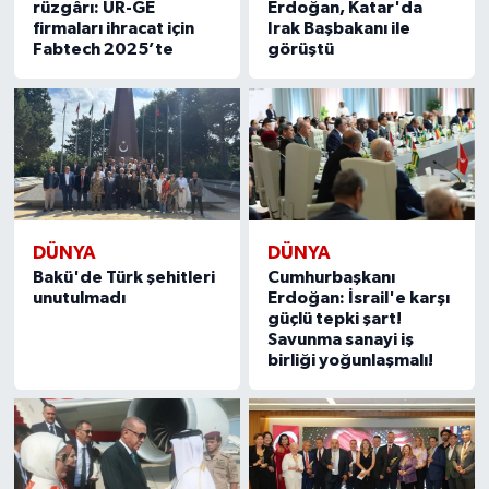
rüzgârı: UR-GE
Erdoğan, Katar'da
firmaları ihracat için
Irak Başbakanı ile
Fabtech 2025’te
görüştü
DÜNYA
DÜNYA
Bakü'de Türk şehitleri
Cumhurbaşkanı
unutulmadı
Erdoğan: İsrail'e karşı
güçlü tepki şart!
Savunma sanayi iş
birliği yoğunlaşmalı!