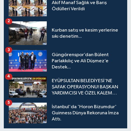
Akif Manaf Sağlık ve Barış
Ödülleri Verildi
2
Kurban satış ve kesim yerlerine
sıkı denetim...
3
Güngörenspor’dan Bülent
Parlakkılıç ve Ali Düşmez’e
Destek...
4
EYÜPSULTAN BELEDİYESİ'NE
ŞAFAK OPERASYONU! BAŞKAN
YARDIMCISI VE ÖZEL KALEM
MÜDÜRÜ GÖZALTINDA
5
İstanbul'da 'Horon Bizumdur'
Guinness Dünya Rekoruna İmza
Attı.