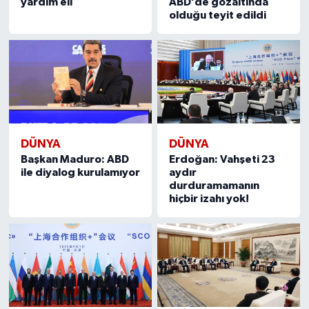
yardım eli
ABD’de gözaltında
olduğu teyit edildi
DÜNYA
DÜNYA
Başkan Maduro: ABD
Erdoğan: Vahşeti 23
ile diyalog kurulamıyor
aydır
durduramamanın
hiçbir izahı yok!