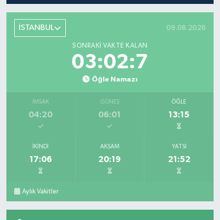
İSTANBUL
09.08.2026
SONRAKI VAKTE KALAN
03:02:7
Öğle Namazı
İMSAK
GÜNEŞ
ÖĞLE
04:20
06:01
13:15
İKINDI
AKŞAM
YATSI
17:06
20:19
21:52
Aylık Vakitler