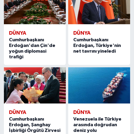
DÜNYA
DÜNYA
Cumhurbaşkanı
Cumhurbaşkanı
Erdoğan'dan Çin'de
Erdoğan, Türkiye'nin
yoğun diplomasi
net tavrını yineledi
trafiği
DÜNYA
DÜNYA
Cumhurbaşkanı
Venezuela ile Türkiye
Erdoğan, Şanghay
arasında doğrudan
İşbirliği Örgütü Zirvesi
deniz yolu