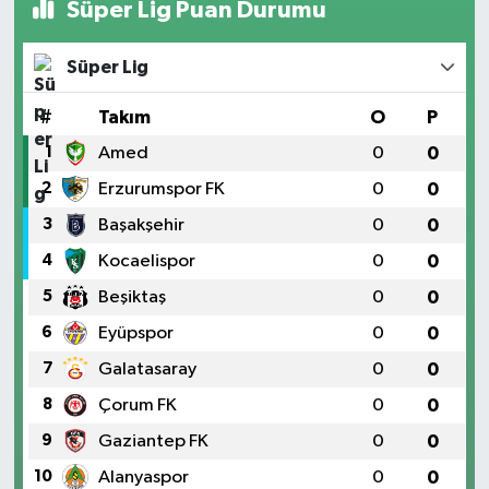
Süper Lig Puan Durumu
Süper Lig
#
Takım
O
P
1
Amed
0
0
2
Erzurumspor FK
0
0
3
Başakşehir
0
0
4
Kocaelispor
0
0
5
Beşiktaş
0
0
6
Eyüpspor
0
0
7
Galatasaray
0
0
8
Çorum FK
0
0
9
Gaziantep FK
0
0
10
Alanyaspor
0
0