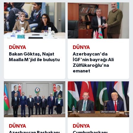
DÜNYA
DÜNYA
Bakan Göktaş, Najat
Azerbaycan'da
Maalla M'jid ile buluştu
İGF'nin bayrağı Ali
Zülfükaroğlu'na
emanet
DÜNYA
DÜNYA
Azerbaycan Başbakanı
Cumhurbaşkanı