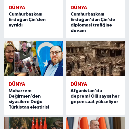
DÜNYA
DÜNYA
Cumhurbaşkanı
Cumhurbaşkanı
Erdoğan Çin’den
Erdoğan'dan Çin'de
ayrıldı
diplomasi trafiğine
devam
DÜNYA
DÜNYA
Muharrem
Afganistan'da
Değirmen’den
deprem! Ölü sayısı her
siyasilere Doğu
geçen saat yükseliyor
Türkistan eleştirisi