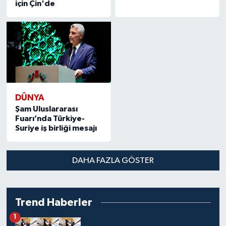
için Çin'de
DÜNYA
Şam Uluslararası
Fuarı’nda Türkiye-
Suriye iş birliği mesajı
DAHA FAZLA GÖSTER
Trend Haberler
1