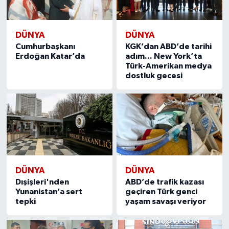
DÜNYA
DÜNYA
Cumhurbaşkanı
KGK’dan ABD’de tarihi
Erdoğan Katar’da
adım... New York’ta
Türk-Amerikan medya
dostluk gecesi
DÜNYA
DÜNYA
Dışişleri'nden
ABD’de trafik kazası
Yunanistan’a sert
geçiren Türk genci
tepki
yaşam savaşı veriyor