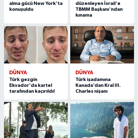
alma gücü New York’ta
düzenleyen İsrail'e
konuşuldu
TBMM Başkanı'ndan
kınama
DÜNYA
DÜNYA
Türk gezgin
Türk işadamına
Ekvador'da kartel
Kanada’dan Kral III.
tarafından kaçırıldı!
Charles nişanı