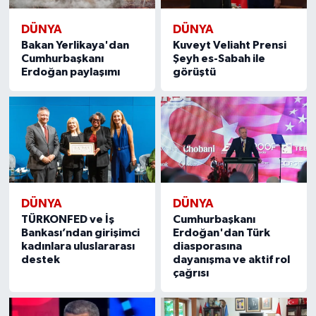
DÜNYA
DÜNYA
Bakan Yerlikaya'dan
Kuveyt Veliaht Prensi
Cumhurbaşkanı
Şeyh es-Sabah ile
Erdoğan paylaşımı
görüştü
DÜNYA
DÜNYA
TÜRKONFED ve İş
Cumhurbaşkanı
Bankası’ndan girişimci
Erdoğan'dan Türk
kadınlara uluslararası
diasporasına
destek
dayanışma ve aktif rol
çağrısı