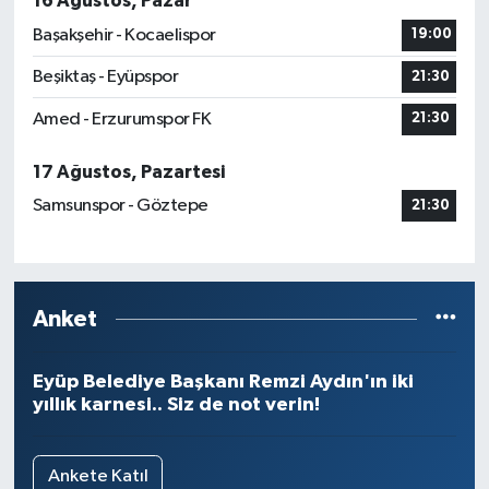
16 Ağustos, Pazar
Başakşehir - Kocaelispor
19:00
Beşiktaş - Eyüpspor
21:30
Amed - Erzurumspor FK
21:30
17 Ağustos, Pazartesi
Samsunspor - Göztepe
21:30
Anket
Eyüp Belediye Başkanı Remzi Aydın'ın iki
yıllık karnesi.. Siz de not verin!
Ankete Katıl