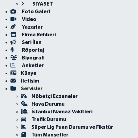
SİYASET
Foto Galeri
Video
Yazarlar
Firma Rehberi
Seri İlan
Röportaj
Biyografi
Anketler
Künye
İletişim
Servisler
Nöbetçi Eczaneler
Hava Durumu
İstanbul Namaz Vakitleri
Trafik Durumu
Süper Lig Puan Durumu ve Fikstür
Tüm Manşetler