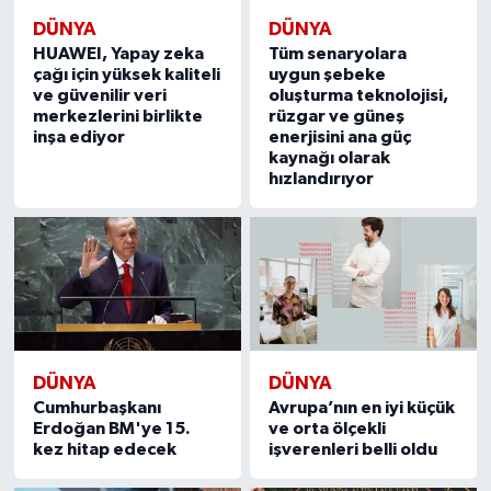
DÜNYA
DÜNYA
HUAWEI, Yapay zeka
Tüm senaryolara
çağı için yüksek kaliteli
uygun şebeke
ve güvenilir veri
oluşturma teknolojisi,
merkezlerini birlikte
rüzgar ve güneş
inşa ediyor
enerjisini ana güç
kaynağı olarak
hızlandırıyor
DÜNYA
DÜNYA
Cumhurbaşkanı
Avrupa’nın en iyi küçük
Erdoğan BM'ye 15.
ve orta ölçekli
kez hitap edecek
işverenleri belli oldu