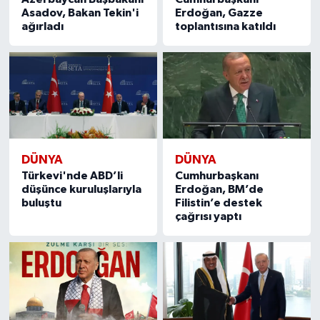
Asadov, Bakan Tekin'i
Erdoğan, Gazze
ağırladı
toplantısına katıldı
DÜNYA
DÜNYA
Türkevi'nde ABD’li
Cumhurbaşkanı
düşünce kuruluşlarıyla
Erdoğan, BM’de
buluştu
Filistin’e destek
çağrısı yaptı