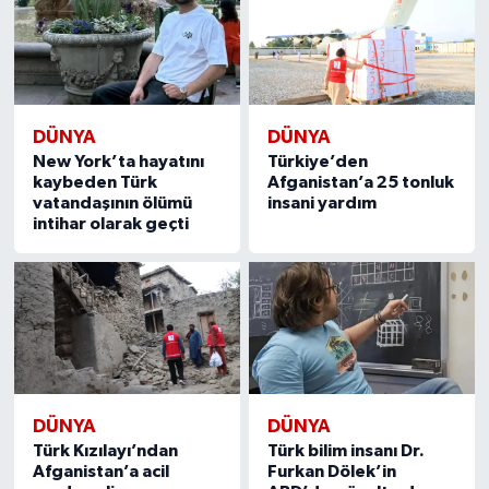
DÜNYA
DÜNYA
New York’ta hayatını
Türkiye’den
kaybeden Türk
Afganistan’a 25 tonluk
vatandaşının ölümü
insani yardım
intihar olarak geçti
DÜNYA
DÜNYA
Türk Kızılayı’ndan
Türk bilim insanı Dr.
Afganistan’a acil
Furkan Dölek’in