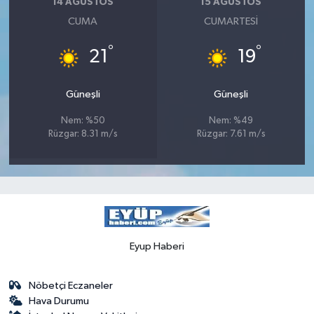
14 AĞUSTOS
15 AĞUSTOS
CUMA
CUMARTESI
°
°
21
19
Güneşli
Güneşli
Nem: %50
Nem: %49
Rüzgar: 8.31 m/s
Rüzgar: 7.61 m/s
Eyup Haberi
Nöbetçi Eczaneler
Hava Durumu