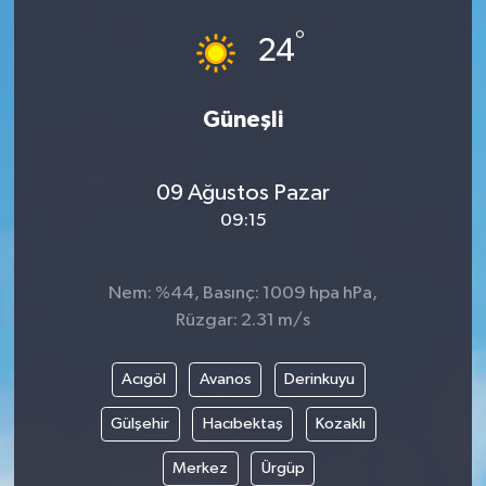
°
24
Güneşli
09 Ağustos Pazar
09:15
Nem: %44, Basınç: 1009 hpa hPa,
Rüzgar: 2.31 m/s
Acıgöl
Avanos
Derinkuyu
Gülşehir
Hacıbektaş
Kozaklı
Merkez
Ürgüp