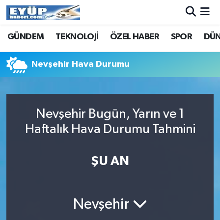
GÜNDEM
TEKNOLOJİ
ÖZEL HABER
SPOR
DÜ
Nevşehir Hava Durumu
Nevşehir Bugün, Yarın ve 1
Haftalık Hava Durumu Tahmini
ŞU AN
Nevşehir