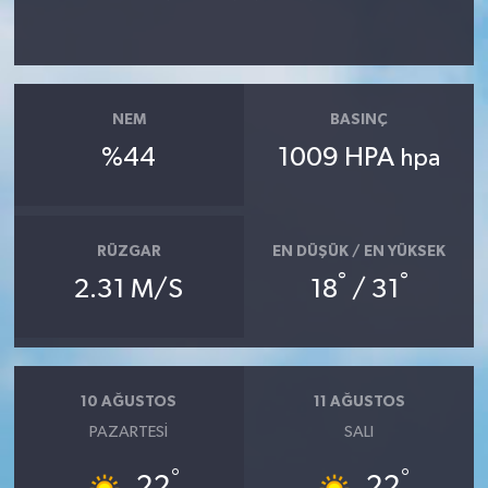
NEM
BASINÇ
%44
1009 HPA
hpa
RÜZGAR
EN DÜŞÜK / EN YÜKSEK
°
°
2.31 M/S
18
/ 31
10 AĞUSTOS
11 AĞUSTOS
PAZARTESI
SALI
°
°
22
22