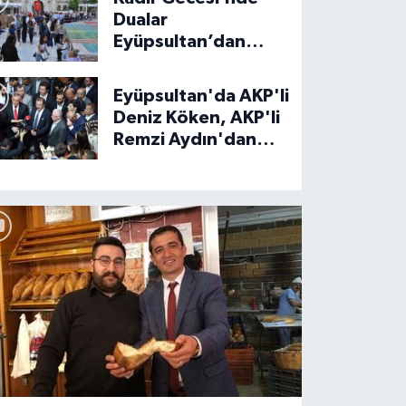
Dualar
Eyüpsultan’dan
Semaya Yükseldi…
Eyüpsultan'da AKP'li
Deniz Köken, AKP'li
zeltepe Emekliler Lokali Hafıza K
Remzi Aydın'dan
ıldı
görevi devraldı