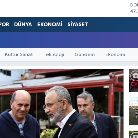
DO
47,
EU
55,
POR
DÜNYA
EKONOMİ
SİYASET
STE
64,
GRA
66
Kültür Sanat
Teknoloji
Gündem
Ekonomi
BİS
13.
BIT
64.