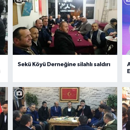
Sekü Köyü Derneğine silahlı saldırı
A
i
E