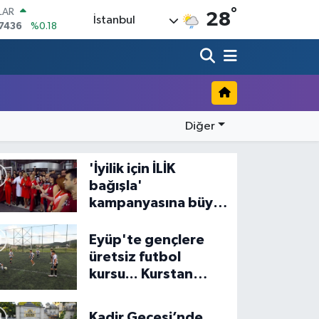
°
LAR
28
İstanbul
7436
%0.18
RO
2510
%0.32
RLİN
4811
%0.38
M ALTIN
60.55
%0
Diğer
T100
779
%-14
COIN
'İyilik için İLİK
840,97
%-0.15
bağışla'
kampanyasına büyük
ilgi
Eyüp'te gençlere
üretsiz futbol
kursu... Kurstan
fotoğraflar
Kadir Gecesi’nde