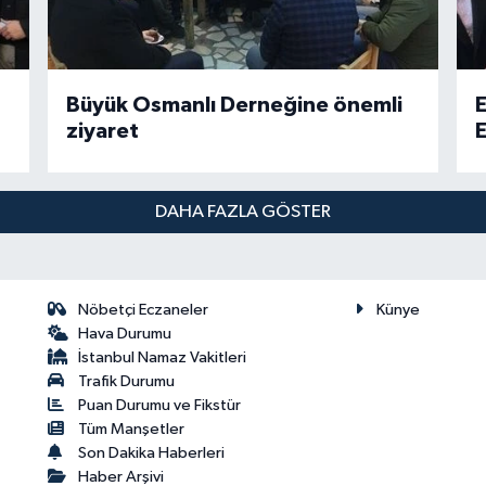
Büyük Osmanlı Derneğine önemli
E
ziyaret
E
DAHA FAZLA GÖSTER
Nöbetçi Eczaneler
Künye
Hava Durumu
İstanbul Namaz Vakitleri
Trafik Durumu
Puan Durumu ve Fikstür
Tüm Manşetler
Son Dakika Haberleri
Haber Arşivi