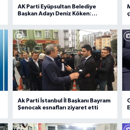
AK Parti Eyüpsultan Belediye
M
Başkan Adayı Deniz Köken:
ç
Köylerde ekolojik tarım yapılacak
e
Ak Parti İstanbul İl Başkanı Bayram
Şenocak esnafları ziyaret etti
E
v