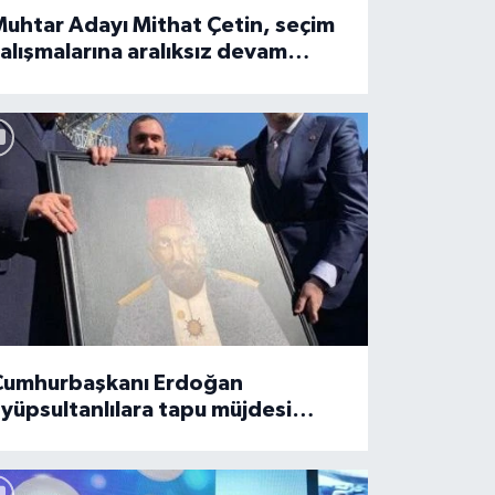
uhtar Adayı Mithat Çetin, seçim
alışmalarına aralıksız devam
diyor.
Cumhurbaşkanı Erdoğan
yüpsultanlılara tapu müjdesi
erdi