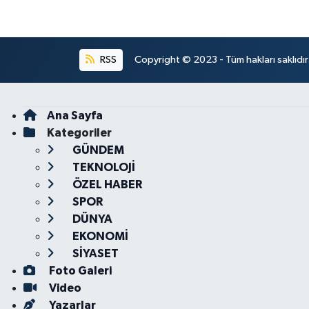
RSS
Copyright © 2023 - Tüm hakları saklıdı
Ana Sayfa
Kategoriler
GÜNDEM
TEKNOLOJİ
ÖZEL HABER
SPOR
DÜNYA
EKONOMİ
SİYASET
Foto Galeri
Video
Yazarlar