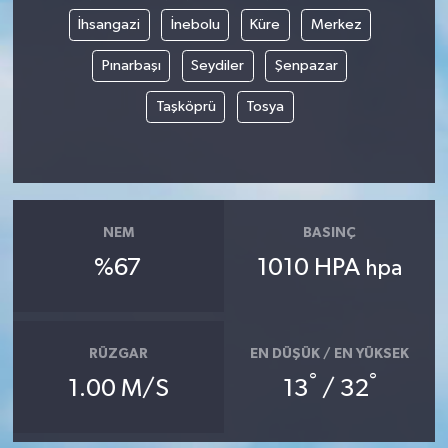
İhsangazi
İnebolu
Küre
Merkez
Pınarbaşı
Seydiler
Şenpazar
Taşköprü
Tosya
NEM
BASINÇ
%67
1010 HPA
hpa
RÜZGAR
EN DÜŞÜK / EN YÜKSEK
°
°
1.00 M/S
13
/ 32