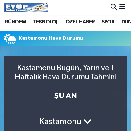
GÜNDEM
TEKNOLOJİ
ÖZEL HABER
SPOR
DÜ
Kastamonu Hava Durumu
Kastamonu Bugün, Yarın ve 1
Haftalık Hava Durumu Tahmini
ŞU AN
Kastamonu