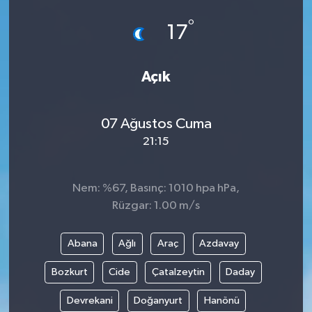
°
17
Açık
07 Ağustos Cuma
21:15
Nem: %67, Basınç: 1010 hpa hPa,
Rüzgar: 1.00 m/s
Abana
Ağlı
Araç
Azdavay
Bozkurt
Cide
Çatalzeytin
Daday
Devrekani
Doğanyurt
Hanönü