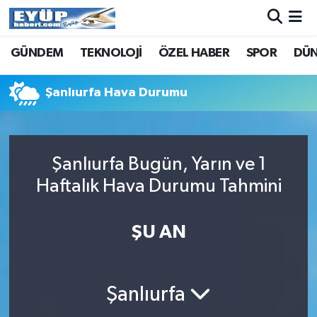
GÜNDEM
TEKNOLOJİ
ÖZEL HABER
SPOR
DÜ
Şanlıurfa Hava Durumu
Şanlıurfa Bugün, Yarın ve 1
Haftalık Hava Durumu Tahmini
ŞU AN
Şanlıurfa