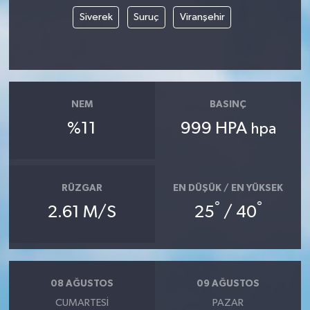
Siverek
Suruç
Viranşehir
NEM
BASINÇ
%11
999 HPA
hpa
RÜZGAR
EN DÜŞÜK / EN YÜKSEK
°
°
2.61 M/S
25
/ 40
08 AĞUSTOS
09 AĞUSTOS
CUMARTESI
PAZAR