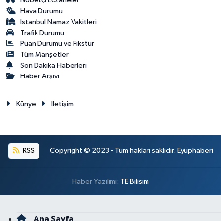
Nöbetçi Eczaneler
Hava Durumu
İstanbul Namaz Vakitleri
Trafik Durumu
Puan Durumu ve Fikstür
Tüm Manşetler
Son Dakika Haberleri
Haber Arşivi
Künye
İletişim
RSS
Copyright © 2023 - Tüm hakları saklıdır. Eyüphaberi
Haber Yazılımı:
TE Bilişim
Ana Sayfa