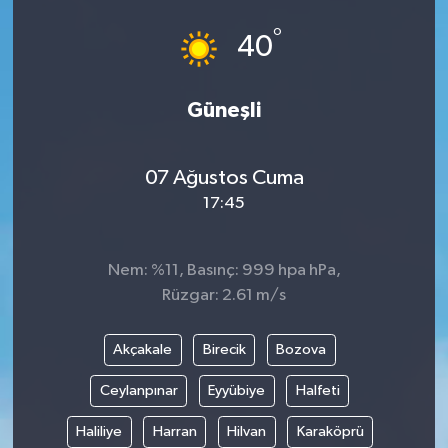
°
40
Güneşli
07 Ağustos Cuma
17:45
Nem: %11, Basınç: 999 hpa hPa,
Rüzgar: 2.61 m/s
Akçakale
Birecik
Bozova
Ceylanpınar
Eyyübiye
Halfeti
Haliliye
Harran
Hilvan
Karaköprü