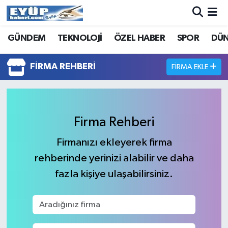
GÜNDEM
TEKNOLOJİ
ÖZEL HABER
SPOR
DÜ
FIRMA REHBERI
FIRMA EKLE
Firma Rehberi
Firmanızı ekleyerek firma
rehberinde yerinizi alabilir ve daha
fazla kişiye ulaşabilirsiniz.