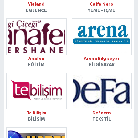
Vialand
Caffe Nero
EĞLENCE
YEME - İÇME
Anafen
Arena Bilgisayar
EĞITIM
BILGISAYAR
Te Bilişim
DeFacto
BILIŞIM
TEKSTIL