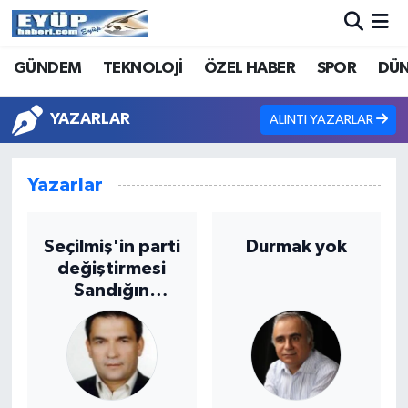
GÜNDEM
TEKNOLOJİ
ÖZEL HABER
SPOR
DÜ
YAZARLAR
ALINTI YAZARLAR
Yazarlar
Seçilmiş'in parti
Durmak yok
değiştirmesi
Sandığın
Emanetine
İhanet!