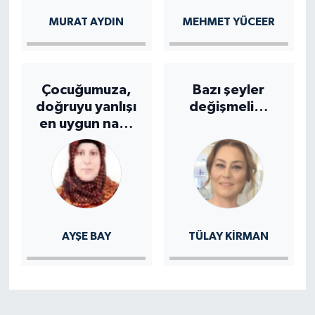
MURAT AYDIN
MEHMET YÜCEER
Çocuğumuza,
Bazı şeyler
doğruyu yanlışı
değişmeli…
en uygun nasıl
öğretebiliriz?
AYŞE BAY
TÜLAY KİRMAN