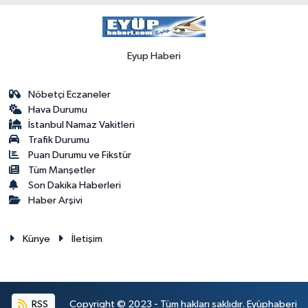
Eyup Haberi
Nöbetçi Eczaneler
Hava Durumu
İstanbul Namaz Vakitleri
Trafik Durumu
Puan Durumu ve Fikstür
Tüm Manşetler
Son Dakika Haberleri
Haber Arşivi
Künye
İletişim
RSS
Copyright © 2023 - Tüm hakları saklıdır. Eyüphaberi