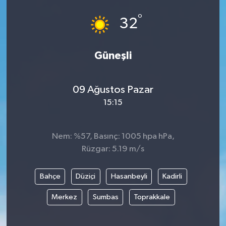
°
32
Güneşli
09 Ağustos Pazar
15:15
Nem: %57, Basınç: 1005 hpa hPa,
Rüzgar: 5.19 m/s
Bahçe
Düziçi
Hasanbeyli
Kadirli
Merkez
Sumbas
Toprakkale