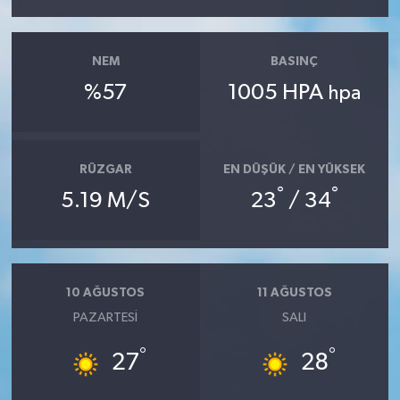
NEM
BASINÇ
%57
1005 HPA
hpa
RÜZGAR
EN DÜŞÜK / EN YÜKSEK
°
°
5.19 M/S
23
/ 34
10 AĞUSTOS
11 AĞUSTOS
PAZARTESI
SALI
°
°
27
28