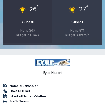
°
°
26
27
Güneşli
Güneşli
Nem: %63
Nem: %71
Rüzgar: 5.11 m/s
Rüzgar: 4.69 m/s
Eyup Haberi
Nöbetçi Eczaneler
Hava Durumu
İstanbul Namaz Vakitleri
Trafik Durumu