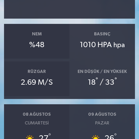
NEM
BASINÇ
%48
1010 HPA
hpa
RÜZGAR
EN DÜŞÜK / EN YÜKSEK
°
°
2.69 M/S
18
/ 33
08 AĞUSTOS
09 AĞUSTOS
CUMARTESI
PAZAR
°
°
27
26