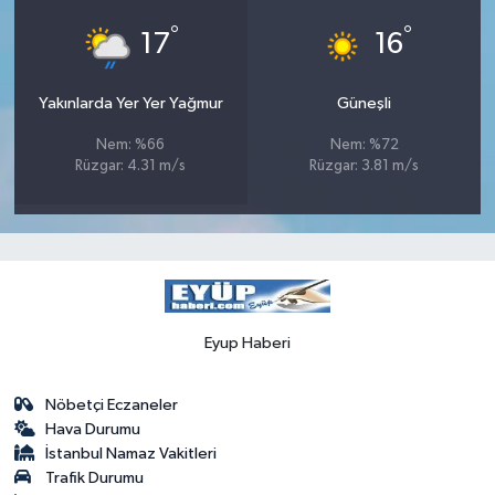
°
°
17
16
Yakınlarda Yer Yer Yağmur
Güneşli
Nem: %66
Nem: %72
Rüzgar: 4.31 m/s
Rüzgar: 3.81 m/s
Eyup Haberi
Nöbetçi Eczaneler
Hava Durumu
İstanbul Namaz Vakitleri
Trafik Durumu