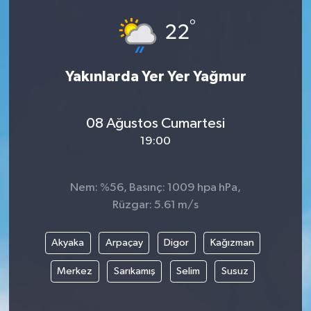
°
22
Yakınlarda Yer Yer Yağmur
08 Ağustos Cumartesi
19:00
Nem: %56, Basınç: 1009 hpa hPa,
Rüzgar: 5.61 m/s
Akyaka
Arpaçay
Digor
Kağızman
Merkez
Sarıkamış
Selim
Susuz