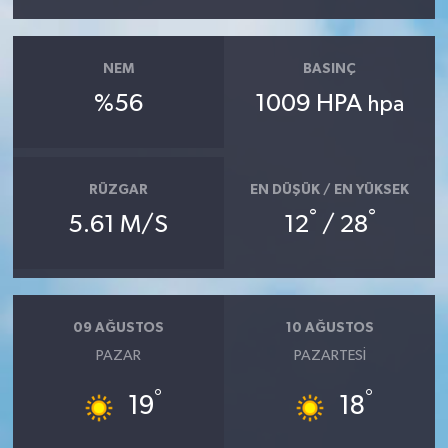
NEM
BASINÇ
%56
1009 HPA
hpa
RÜZGAR
EN DÜŞÜK / EN YÜKSEK
°
°
5.61 M/S
12
/ 28
09 AĞUSTOS
10 AĞUSTOS
PAZAR
PAZARTESI
°
°
19
18