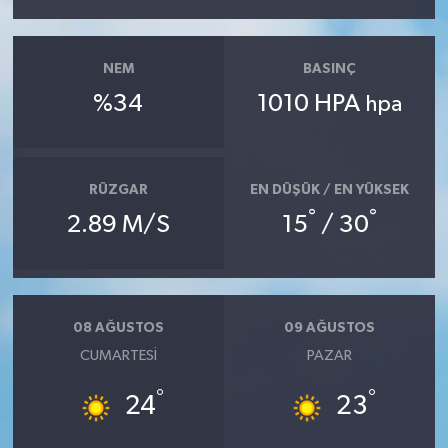
NEM
BASINÇ
%34
1010 HPA
hpa
RÜZGAR
EN DÜŞÜK / EN YÜKSEK
°
°
2.89 M/S
15
/ 30
08 AĞUSTOS
09 AĞUSTOS
CUMARTESI
PAZAR
°
°
24
23