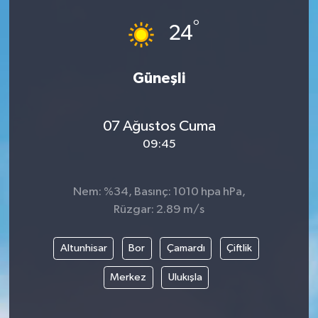
°
24
Güneşli
07 Ağustos Cuma
09:45
Nem: %34, Basınç: 1010 hpa hPa,
Rüzgar: 2.89 m/s
Altunhisar
Bor
Çamardı
Çiftlik
Merkez
Ulukışla