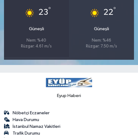
°
°
23
22
Güneşli
Güneşli
Nem: %40
Nem: %46
Rüzgar: 4.61 m/s
Rüzgar: 7.50 m/s
Eyup Haberi
Nöbetçi Eczaneler
Hava Durumu
İstanbul Namaz Vakitleri
Trafik Durumu