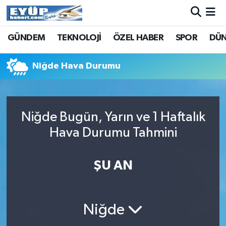
GÜNDEM
TEKNOLOJİ
ÖZEL HABER
SPOR
DÜ
Niğde Hava Durumu
Niğde Bugün, Yarın ve 1 Haftalık
Hava Durumu Tahmini
ŞU AN
Niğde