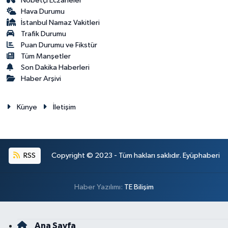
Nöbetçi Eczaneler
Hava Durumu
İstanbul Namaz Vakitleri
Trafik Durumu
Puan Durumu ve Fikstür
Tüm Manşetler
Son Dakika Haberleri
Haber Arşivi
Künye
İletişim
RSS
Copyright © 2023 - Tüm hakları saklıdır. Eyüphaberi
Haber Yazılımı:
TE Bilişim
Ana Sayfa