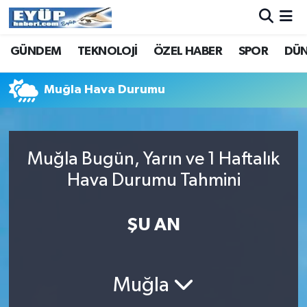
GÜNDEM
TEKNOLOJİ
ÖZEL HABER
SPOR
DÜ
Muğla Hava Durumu
Muğla Bugün, Yarın ve 1 Haftalık
Hava Durumu Tahmini
ŞU AN
Muğla