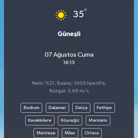
°
35
Güneşli
07 Ağustos Cuma
16:15
Nem: %21, Basınç: 1005 hpa hPa,
Rüzgar: 5.69 m/s
Bodrum
Dalaman
Datça
Fethiye
Kavaklıdere
Köyceğiz
Marmaris
Menteşe
Milas
Ortaca