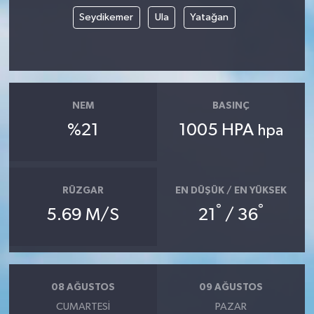
Seydikemer
Ula
Yatağan
NEM
BASINÇ
%21
1005 HPA
hpa
RÜZGAR
EN DÜŞÜK / EN YÜKSEK
°
°
5.69 M/S
21
/ 36
08 AĞUSTOS
09 AĞUSTOS
CUMARTESI
PAZAR