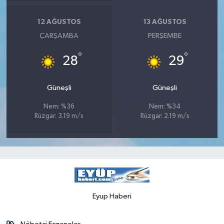
12 AĞUSTOS
13 AĞUSTOS
ÇARŞAMBA
PERŞEMBE
°
°
28
29
Güneşli
Güneşli
Nem: %36
Nem: %34
Rüzgar: 3.19 m/s
Rüzgar: 2.19 m/s
Eyup Haberi