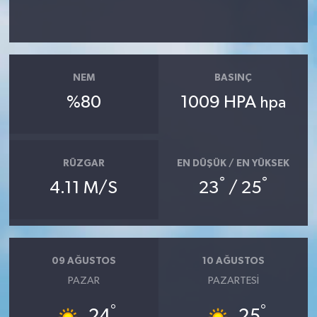
NEM
BASINÇ
%80
1009 HPA
hpa
RÜZGAR
EN DÜŞÜK / EN YÜKSEK
°
°
4.11 M/S
23
/ 25
09 AĞUSTOS
10 AĞUSTOS
PAZAR
PAZARTESI
°
°
24
25