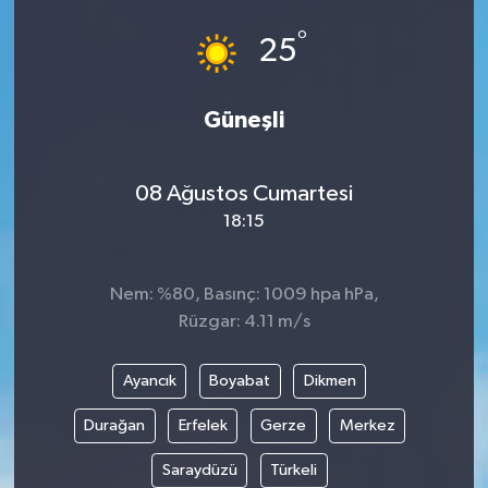
°
25
Güneşli
08 Ağustos Cumartesi
18:15
Nem: %80, Basınç: 1009 hpa hPa,
Rüzgar: 4.11 m/s
Ayancık
Boyabat
Dikmen
Durağan
Erfelek
Gerze
Merkez
Saraydüzü
Türkeli