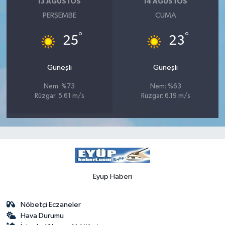
13 AĞUSTOS
14 AĞUSTOS
PERŞEMBE
CUMA
°
°
25
23
Güneşli
Güneşli
Nem: %73
Nem: %63
Rüzgar: 5.61 m/s
Rüzgar: 6.19 m/s
Eyup Haberi
Nöbetçi Eczaneler
Hava Durumu