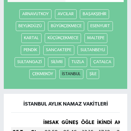
ARNAVUTKOY
AVCILAR
BAŞAKŞEHİR
BEYLİKDÜZÜ
BÜYÜKÇEKMECE
ESENYURT
KARTAL
KÜÇÜKÇEKMECE
MALTEPE
PENDİK
SANCAKTEPE
SULTANBEYLİ
SULTANGAZİ
SİLİVRİ
TUZLA
ÇATALCA
ÇEKMEKÖY
İSTANBUL
ŞİLE
İSTANBUL AYLIK NAMAZ VAKITLERI
İMSAK
GÜNEŞ
ÖĞLE
İKINDI
AKŞA