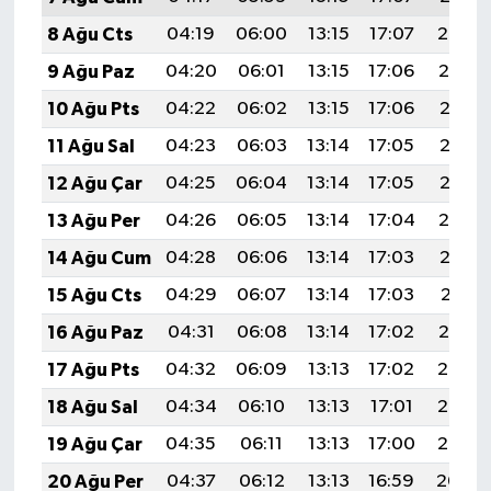
8 Ağu Cts
04:19
06:00
13:15
17:07
20:20
9 Ağu Paz
04:20
06:01
13:15
17:06
20:19
10 Ağu Pts
04:22
06:02
13:15
17:06
20:18
11 Ağu Sal
04:23
06:03
13:14
17:05
20:16
12 Ağu Çar
04:25
06:04
13:14
17:05
20:15
13 Ağu Per
04:26
06:05
13:14
17:04
20:14
14 Ağu Cum
04:28
06:06
13:14
17:03
20:12
15 Ağu Cts
04:29
06:07
13:14
17:03
20:11
16 Ağu Paz
04:31
06:08
13:14
17:02
20:10
17 Ağu Pts
04:32
06:09
13:13
17:02
20:08
18 Ağu Sal
04:34
06:10
13:13
17:01
20:07
19 Ağu Çar
04:35
06:11
13:13
17:00
20:05
20 Ağu Per
04:37
06:12
13:13
16:59
20:04