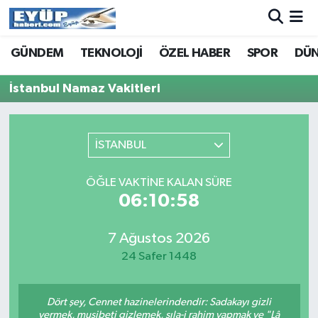
GÜNDEM
TEKNOLOJİ
ÖZEL HABER
SPOR
DÜ
İstanbul Namaz Vakitleri
İSTANBUL
ÖĞLE VAKTINE KALAN SÜRE
06:10:58
7 Ağustos 2026
24 Safer 1448
Dört şey, Cennet hazinelerindendir: Sadakayı gizli
vermek, musibeti gizlemek, sıla-i rahim yapmak ve "Lâ