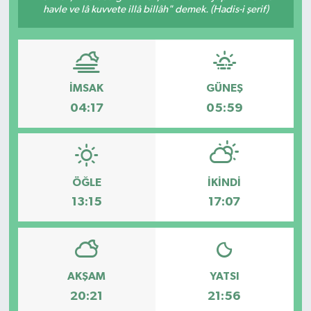
havle ve lâ kuvvete illâ billâh" demek. (Hadis-i şerif)
İMSAK
GÜNEŞ
04:17
05:59
ÖĞLE
İKINDI
13:15
17:07
AKŞAM
YATSI
20:21
21:56