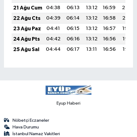
21 Ağu Cum
04:38
06:13
13:12
16:59
20:02
22 Ağu Cts
04:39
06:14
13:12
16:58
20:01
23 Ağu Paz
04:41
06:15
13:12
16:57
19:59
24 Ağu Pts
04:42
06:16
13:12
16:56
19:58
25 Ağu Sal
04:44
06:17
13:11
16:56
19:56
Eyup Haberi
Nöbetçi Eczaneler
Hava Durumu
İstanbul Namaz Vakitleri