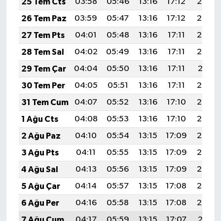
25 Tem Cts
03:58
05:46
13:16
17:12
20:35
26 Tem Paz
03:59
05:47
13:16
17:12
20:34
27 Tem Pts
04:01
05:48
13:16
17:11
20:33
28 Tem Sal
04:02
05:49
13:16
17:11
20:32
29 Tem Çar
04:04
05:50
13:16
17:11
20:31
30 Tem Per
04:05
05:51
13:16
17:11
20:30
31 Tem Cum
04:07
05:52
13:16
17:10
20:29
1 Ağu Cts
04:08
05:53
13:16
17:10
20:28
2 Ağu Paz
04:10
05:54
13:15
17:09
20:27
3 Ağu Pts
04:11
05:55
13:15
17:09
20:26
4 Ağu Sal
04:13
05:56
13:15
17:09
20:25
5 Ağu Çar
04:14
05:57
13:15
17:08
20:24
6 Ağu Per
04:16
05:58
13:15
17:08
20:23
7 Ağu Cum
04:17
05:59
13:15
17:07
20:21