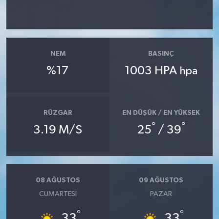
NEM
BASINÇ
%17
1003 HPA
hpa
RÜZGAR
EN DÜŞÜK / EN YÜKSEK
°
°
3.19 M/S
25
/ 39
08 AĞUSTOS
09 AĞUSTOS
CUMARTESI
PAZAR
°
°
33
33