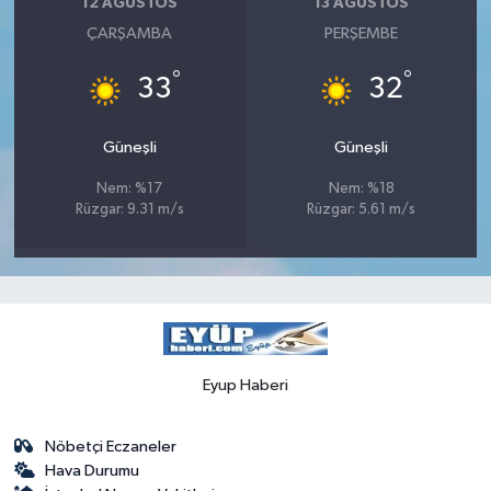
12 AĞUSTOS
13 AĞUSTOS
ÇARŞAMBA
PERŞEMBE
°
°
33
32
Güneşli
Güneşli
Nem: %17
Nem: %18
Rüzgar: 9.31 m/s
Rüzgar: 5.61 m/s
Eyup Haberi
Nöbetçi Eczaneler
Hava Durumu