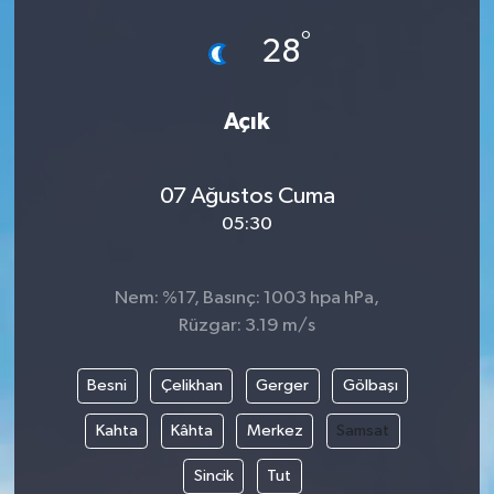
°
28
Açık
07 Ağustos Cuma
05:30
Nem: %17, Basınç: 1003 hpa hPa,
Rüzgar: 3.19 m/s
Besni
Çelikhan
Gerger
Gölbaşı
Kahta
Kâhta
Merkez
Samsat
Sincik
Tut