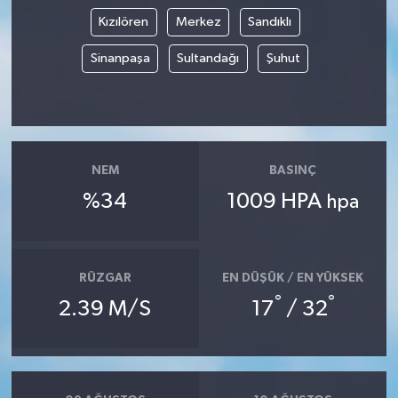
Kızılören
Merkez
Sandıklı
Sinanpaşa
Sultandağı
Şuhut
NEM
BASINÇ
%34
1009 HPA
hpa
RÜZGAR
EN DÜŞÜK / EN YÜKSEK
°
°
2.39 M/S
17
/ 32