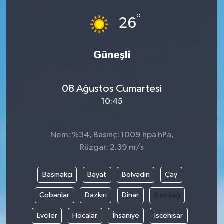
°
26
Güneşli
08 Ağustos Cumartesi
10:45
Nem: %34, Basınç: 1009 hpa hPa,
Rüzgar: 2.39 m/s
Başmakçı
Bayat
Bolvadin
Çay
Çobanlar
Dazkırı
Dinar
Emirdağ
Evciler
Hocalar
İhsaniye
İscehisar