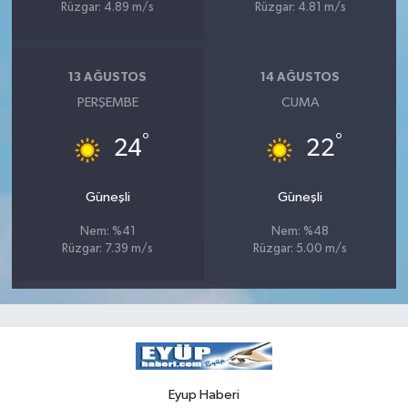
Rüzgar: 4.89 m/s
Rüzgar: 4.81 m/s
13 AĞUSTOS
14 AĞUSTOS
PERŞEMBE
CUMA
°
°
24
22
Güneşli
Güneşli
Nem: %41
Nem: %48
Rüzgar: 7.39 m/s
Rüzgar: 5.00 m/s
Eyup Haberi