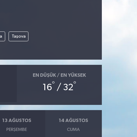
a
Taşova
EN DÜŞÜK / EN YÜKSEK
°
°
16
/ 32
13 AĞUSTOS
14 AĞUSTOS
PERŞEMBE
CUMA