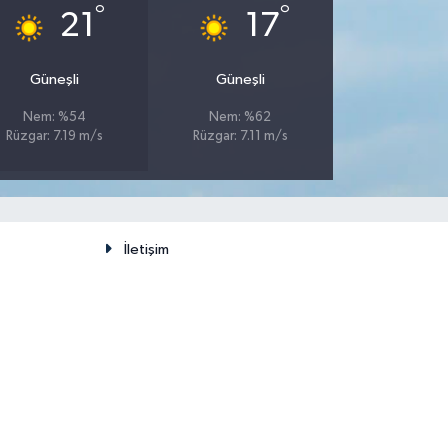
°
°
21
17
Güneşli
Güneşli
Nem: %54
Nem: %62
Rüzgar: 7.19 m/s
Rüzgar: 7.11 m/s
İletişim