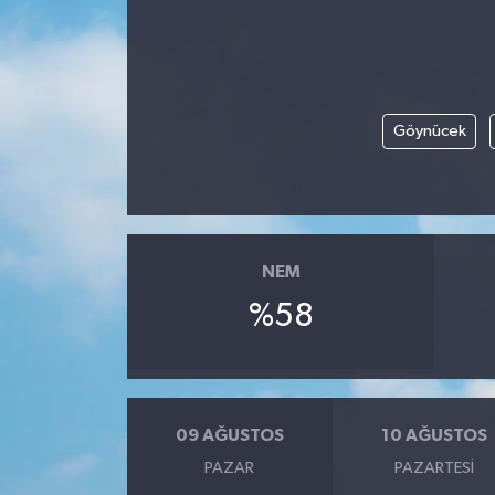
Göynücek
NEM
%58
09 AĞUSTOS
10 AĞUSTOS
PAZAR
PAZARTESI