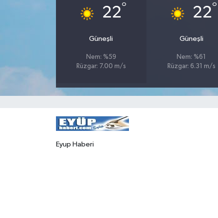
°
°
22
22
Güneşli
Güneşli
Nem: %59
Nem: %61
Rüzgar: 7.00 m/s
Rüzgar: 6.31 m/s
Eyup Haberi