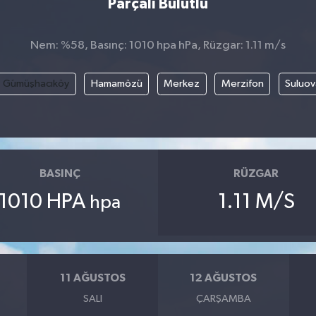
Parçalı Bulutlu
Nem: %58, Basınç: 1010 hpa hPa, Rüzgar: 1.11 m/s
Gümüşhacıköy
Hamamözü
Merkez
Merzifon
Suluov
BASINÇ
RÜZGAR
1010 HPA
1.11 M/S
hpa
11 AĞUSTOS
12 AĞUSTOS
SALI
ÇARŞAMBA