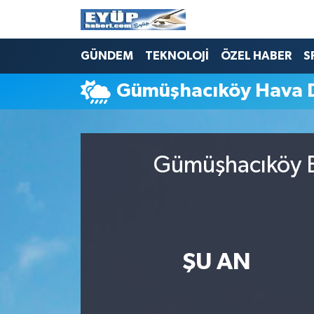
GÜNDEM
TEKNOLOJİ
ÖZEL HABER
S
Gümüşhacıköy Hava 
Gümüşhacıköy B
ŞU AN