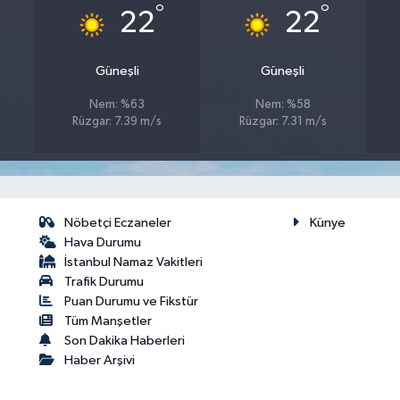
°
°
22
22
Güneşli
Güneşli
Nem: %63
Nem: %58
Rüzgar: 7.39 m/s
Rüzgar: 7.31 m/s
Nöbetçi Eczaneler
Künye
Hava Durumu
İstanbul Namaz Vakitleri
Trafik Durumu
Puan Durumu ve Fikstür
Tüm Manşetler
Son Dakika Haberleri
Haber Arşivi