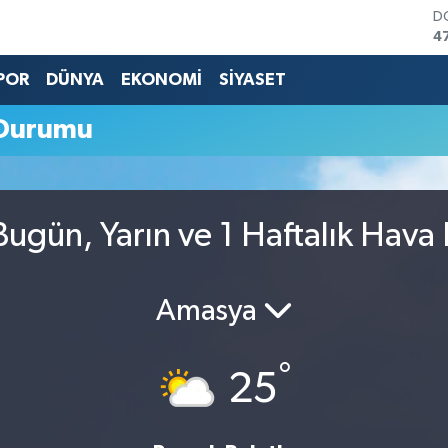
D
4
E
5
POR
DÜNYA
EKONOMİ
SİYASET
S
6
Durumu
G
6
B
1
B
ugün, Yarın ve 1 Haftalık Hava
6
Amasya
°
25