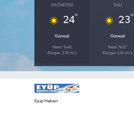
PAZARTESI
SALI
°
°
24
23
Güneşli
Güneşli
Nem: %40
Nem: %37
Rüzgar: 3.19 m/s
Rüzgar: 2.81 m/s
Eyup Haberi