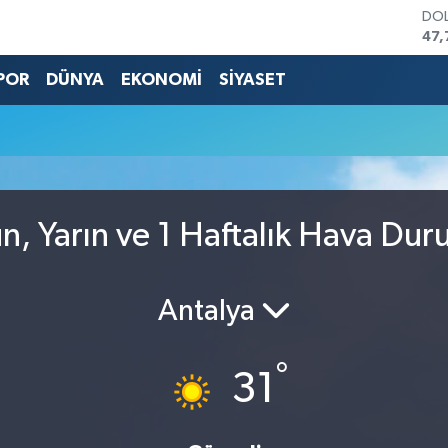
DO
47,
EU
55,
POR
DÜNYA
EKONOMİ
SİYASET
STE
64,
GRA
666
BİS
13.
BIT
n, Yarın ve 1 Haftalık Hava Du
64.
Antalya
°
31