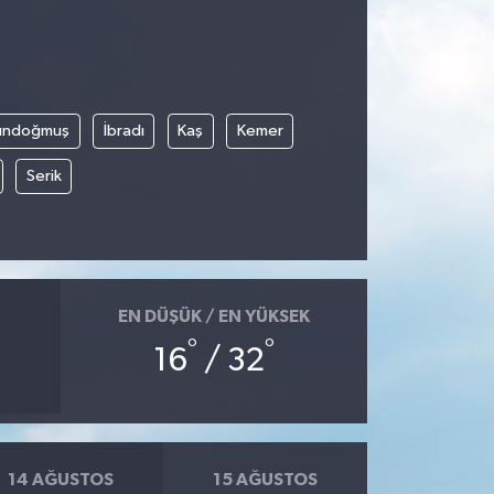
ündoğmuş
İbradı
Kaş
Kemer
Serik
EN DÜŞÜK / EN YÜKSEK
°
°
16
/ 32
14 AĞUSTOS
15 AĞUSTOS