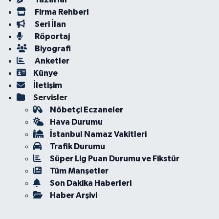
Firma Rehberi
Seri İlan
Röportaj
Biyografi
Anketler
Künye
İletişim
Servisler
Nöbetçi Eczaneler
Hava Durumu
İstanbul Namaz Vakitleri
Trafik Durumu
Süper Lig Puan Durumu ve Fikstür
Tüm Manşetler
Son Dakika Haberleri
Haber Arşivi