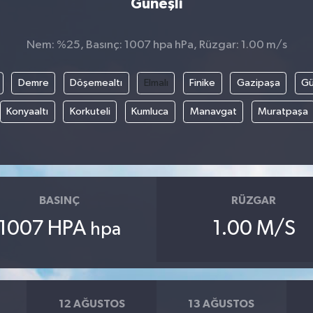
Güneşli
Nem: %25, Basınç: 1007 hpa hPa, Rüzgar: 1.00 m/s
Demre
Döşemealtı
Elmalı
Finike
Gazipaşa
G
Konyaaltı
Korkuteli
Kumluca
Manavgat
Muratpaşa
BASINÇ
RÜZGAR
1007 HPA
1.00 M/S
hpa
12 AĞUSTOS
13 AĞUSTOS