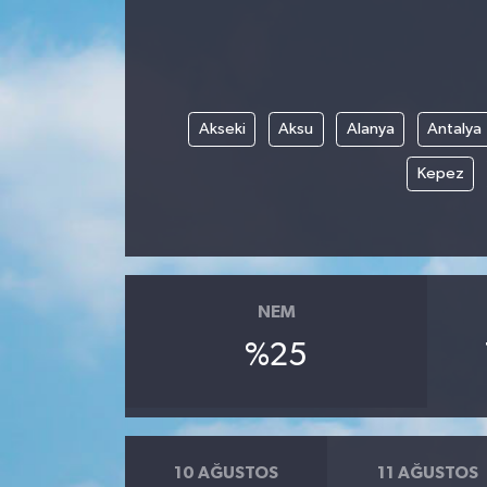
Akseki
Aksu
Alanya
Antalya
Kepez
NEM
%25
10 AĞUSTOS
11 AĞUSTOS