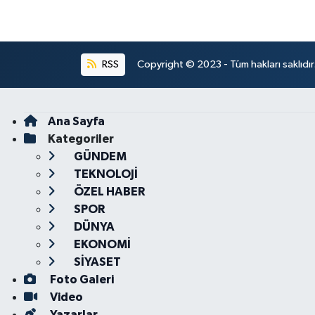
RSS
Copyright © 2023 - Tüm hakları saklıdı
Ana Sayfa
Kategoriler
GÜNDEM
TEKNOLOJİ
ÖZEL HABER
SPOR
DÜNYA
EKONOMİ
SİYASET
Foto Galeri
Video
Yazarlar