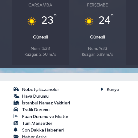
ÇARŞAMBA
PERŞEMBE
°
°
23
24
Güneşli
Güneşli
Nem: %38
Nem: %33
Rüzgar: 2.50 m/s
Rüzgar: 5.89 m/s
Nöbetçi Eczaneler
Künye
Hava Durumu
İstanbul Namaz Vakitleri
Trafik Durumu
Puan Durumu ve Fikstür
Tüm Manşetler
Son Dakika Haberleri
Haber Arşivi