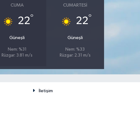
CUMA
CUMARTESI
°
°
22
22
Güneşli
Güneşli
Nem: %31
Nem: %33
Rüzgar: 3.81 m/s
Rüzgar: 2.31 m/s
İletişim