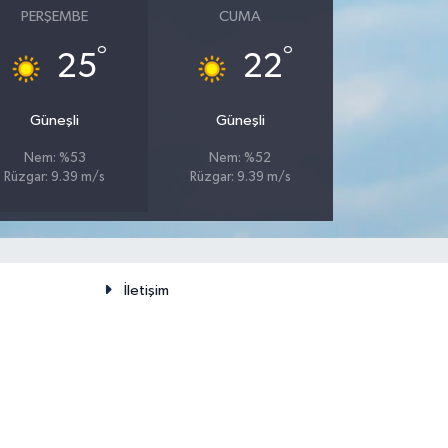
PERŞEMBE
CUMA
°
°
25
22
Güneşli
Güneşli
Nem: %53
Nem: %52
Rüzgar: 9.39 m/s
Rüzgar: 9.39 m/s
İletişim