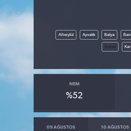
Altıeylül
Ayvalık
Balya
Ban
İvrindi
Kar
NEM
%52
09 AĞUSTOS
10 AĞUSTOS