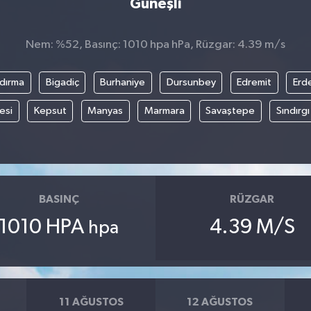
Güneşli
Nem: %52, Basınç: 1010 hpa hPa, Rüzgar: 4.39 m/s
dırma
Bigadiç
Burhaniye
Dursunbey
Edremit
Erd
esi
Kepsut
Manyas
Marmara
Savaştepe
Sındırgı
BASINÇ
RÜZGAR
1010 HPA
4.39 M/S
hpa
11 AĞUSTOS
12 AĞUSTOS