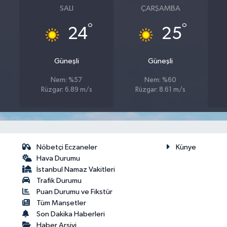
SALI
ÇARŞAMBA
°
°
24
25
Güneşli
Güneşli
Nem: %57
Nem: %60
Rüzgar: 6.89 m/s
Rüzgar: 8.61 m/s
Nöbetçi Eczaneler
Künye
Hava Durumu
İstanbul Namaz Vakitleri
Trafik Durumu
Puan Durumu ve Fikstür
Tüm Manşetler
Son Dakika Haberleri
Haber Arşivi