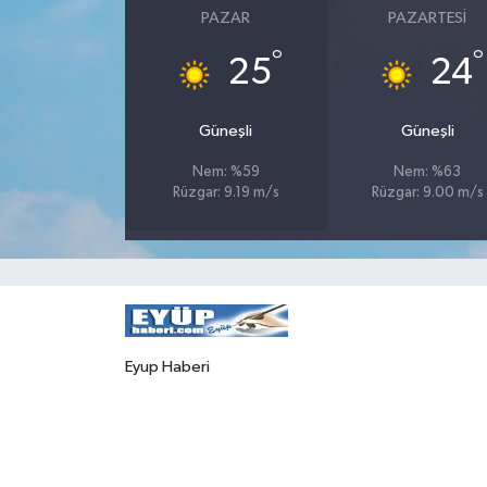
PAZAR
PAZARTESI
°
°
25
24
Güneşli
Güneşli
Nem: %59
Nem: %63
Rüzgar: 9.19 m/s
Rüzgar: 9.00 m/s
Eyup Haberi