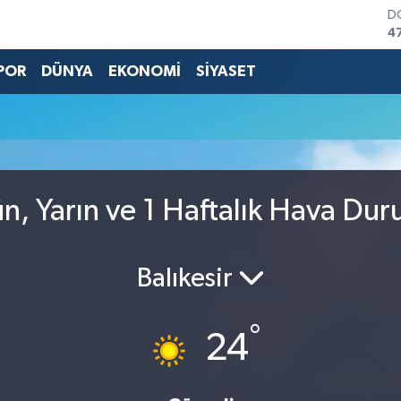
D
4
E
5
POR
DÜNYA
EKONOMİ
SİYASET
S
6
G
6
B
1
B
ün, Yarın ve 1 Haftalık Hava Du
6
Balıkesir
°
24