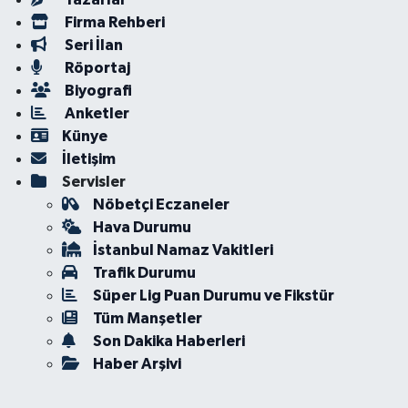
Firma Rehberi
Seri İlan
Röportaj
Biyografi
Anketler
Künye
İletişim
Servisler
Nöbetçi Eczaneler
Hava Durumu
İstanbul Namaz Vakitleri
Trafik Durumu
Süper Lig Puan Durumu ve Fikstür
Tüm Manşetler
Son Dakika Haberleri
Haber Arşivi