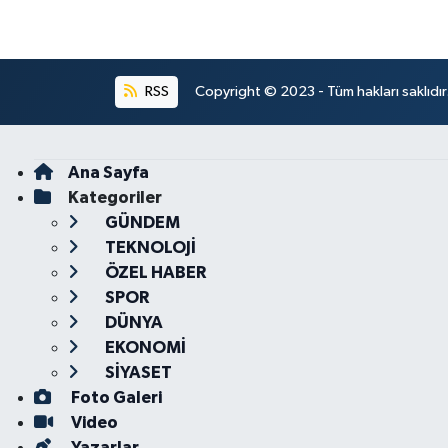
RSS
Copyright © 2023 - Tüm hakları saklıdı
Ana Sayfa
Kategoriler
GÜNDEM
TEKNOLOJİ
ÖZEL HABER
SPOR
DÜNYA
EKONOMİ
SİYASET
Foto Galeri
Video
Yazarlar