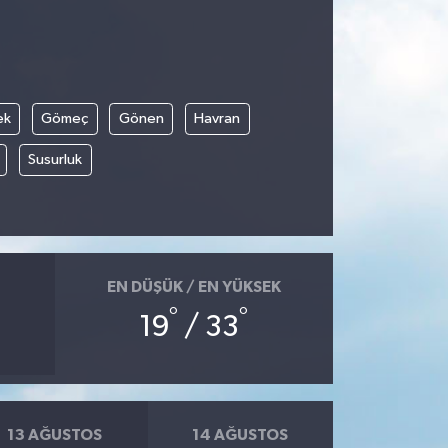
ek
Gömeç
Gönen
Havran
Susurluk
EN DÜŞÜK / EN YÜKSEK
°
°
19
/ 33
13 AĞUSTOS
14 AĞUSTOS