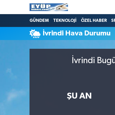
GÜNDEM
TEKNOLOJİ
ÖZEL HABER
S
İvrindi Hava Durumu
İvrindi Bug
ŞU AN