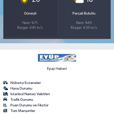
Güneşli
Parçalı Bulutlu
Nem: %71
Nem: %65
Rüzgar: 4.81 m/s
Rüzgar: 4.50 m/s
Eyup Haberi
Nöbetçi Eczaneler
Hava Durumu
İstanbul Namaz Vakitleri
Trafik Durumu
Puan Durumu ve Fikstür
Tüm Manşetler