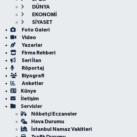
DÜNYA
EKONOMİ
SİYASET
Foto Galeri
Video
Yazarlar
Firma Rehberi
Seri İlan
Röportaj
Biyografi
Anketler
Künye
İletişim
Servisler
Nöbetçi Eczaneler
Hava Durumu
İstanbul Namaz Vakitleri
Trafik Durumu