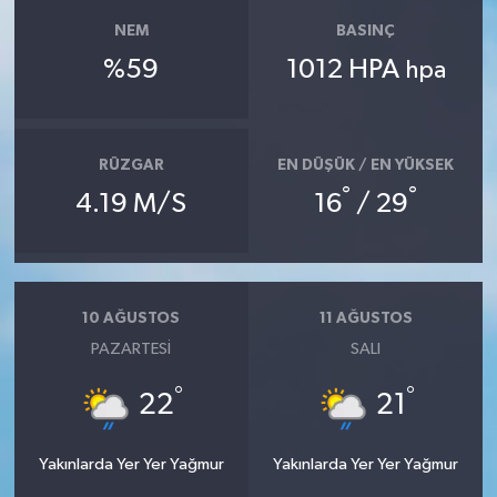
NEM
BASINÇ
%59
1012 HPA
hpa
RÜZGAR
EN DÜŞÜK / EN YÜKSEK
°
°
4.19 M/S
16
/ 29
10 AĞUSTOS
11 AĞUSTOS
PAZARTESI
SALI
°
°
22
21
Yakınlarda Yer Yer Yağmur
Yakınlarda Yer Yer Yağmur