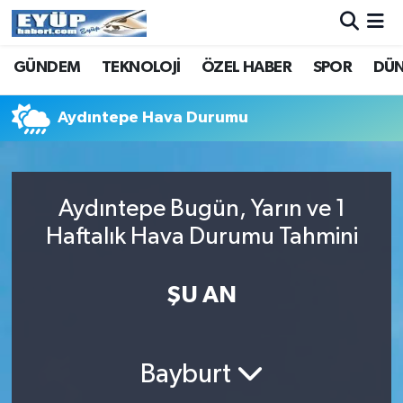
GÜNDEM
TEKNOLOJİ
ÖZEL HABER
SPOR
DÜ
Aydıntepe Hava Durumu
Aydıntepe Bugün, Yarın ve 1
Haftalık Hava Durumu Tahmini
ŞU AN
Bayburt