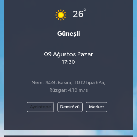
°
26
Güneşli
09 Ağustos Pazar
17:30
Nem: %59, Basınç: 1012 hpa hPa,
Rüzgar: 4.19 m/s
Aydıntepe
Demirözü
Merkez