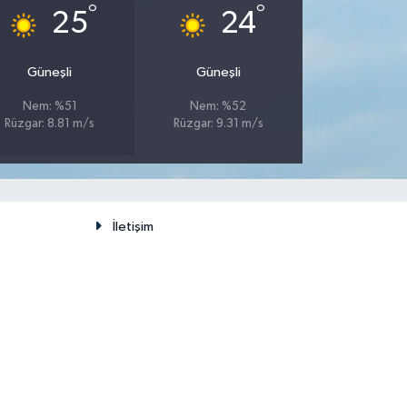
°
°
25
24
Güneşli
Güneşli
Nem: %51
Nem: %52
Rüzgar: 8.81 m/s
Rüzgar: 9.31 m/s
İletişim