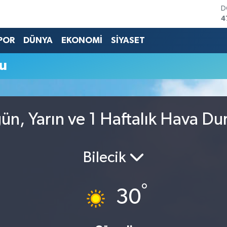
D
4
E
5
POR
DÜNYA
EKONOMİ
SİYASET
S
6
u
G
6
B
1
B
n, Yarın ve 1 Haftalık Hava D
6
Bilecik
°
30