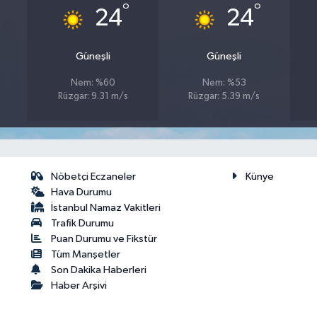
°
°
24
24
Güneşli
Güneşli
Nem: %60
Nem: %53
Rüzgar: 9.31 m/s
Rüzgar: 5.39 m/s
Nöbetçi Eczaneler
Künye
Hava Durumu
İstanbul Namaz Vakitleri
Trafik Durumu
Puan Durumu ve Fikstür
Tüm Manşetler
Son Dakika Haberleri
Haber Arşivi