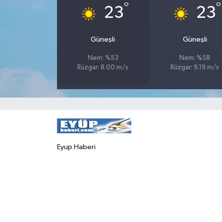
°
°
23
23
Güneşli
Güneşli
Nem: %53
Nem: %58
Rüzgar: 8.00 m/s
Rüzgar: 9.19 m/s
Eyup Haberi