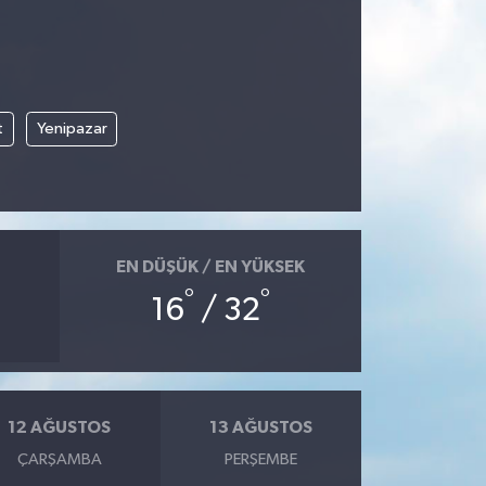
t
Yenipazar
EN DÜŞÜK / EN YÜKSEK
°
°
16
/ 32
12 AĞUSTOS
13 AĞUSTOS
ÇARŞAMBA
PERŞEMBE