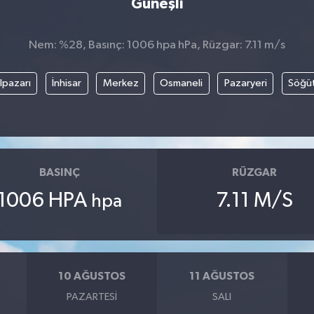
Güneşli
Nem: %28, Basınç: 1006 hpa hPa, Rüzgar: 7.11 m/s
lpazarı
İnhisar
Merkez
Osmaneli
Pazaryeri
Söğü
BASINÇ
RÜZGAR
1006 HPA
7.11 M/S
hpa
10 AĞUSTOS
11 AĞUSTOS
PAZARTESI
SALI