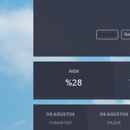
Bozüyük
Gö
NEM
%28
08 AĞUSTOS
09 AĞUSTOS
CUMARTESI
PAZAR