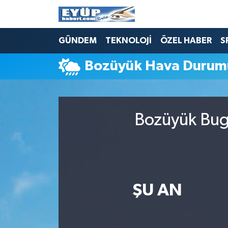
GÜNDEM
TEKNOLOJİ
ÖZEL HABER
S
Bozüyük Hava Durum
Bozüyük Bugü
ŞU AN