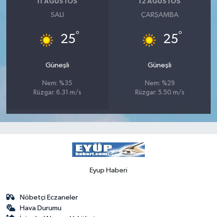
11 AĞUSTOS
12 AĞUSTOS
SALI
ÇARŞAMBA
°
°
25
25
Güneşli
Güneşli
Nem: %35
Nem: %29
Rüzgar: 6.31 m/s
Rüzgar: 5.50 m/s
Eyup Haberi
Nöbetçi Eczaneler
Hava Durumu