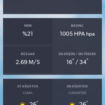
NEM
BASINÇ
%21
1005 HPA
hpa
RÜZGAR
EN DÜŞÜK / EN YÜKSEK
°
°
2.69 M/S
16
/ 34
07 AĞUSTOS
08 AĞUSTOS
CUMA
CUMARTESI
°
°
26
26