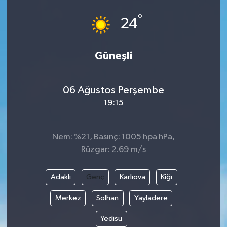
°
24
Güneşli
06 Ağustos Perşembe
19:15
Nem: %21, Basınç: 1005 hpa hPa,
Rüzgar: 2.69 m/s
Adaklı
Genç
Karlıova
Kiğı
Merkez
Solhan
Yayladere
Yedisu