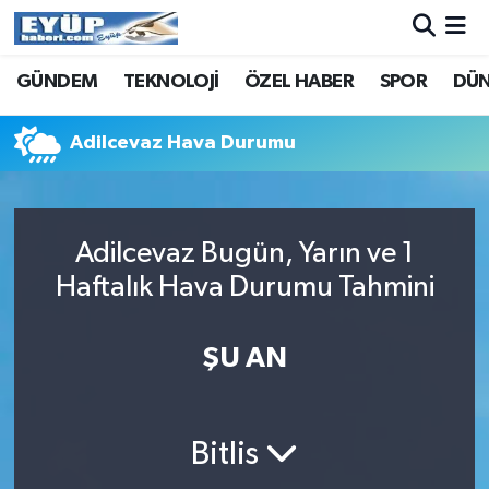
GÜNDEM
TEKNOLOJİ
ÖZEL HABER
SPOR
DÜ
Adilcevaz Hava Durumu
Adilcevaz Bugün, Yarın ve 1
Haftalık Hava Durumu Tahmini
ŞU AN
Bitlis