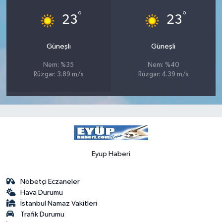
°
°
23
23
Güneşli
Güneşli
Nem: %35
Nem: %40
Rüzgar: 3.89 m/s
Rüzgar: 4.39 m/s
Eyup Haberi
Nöbetçi Eczaneler
Hava Durumu
İstanbul Namaz Vakitleri
Trafik Durumu