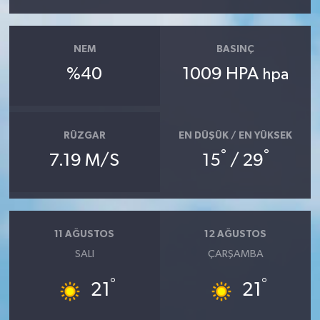
NEM
BASINÇ
%40
1009 HPA
hpa
RÜZGAR
EN DÜŞÜK / EN YÜKSEK
°
°
7.19 M/S
15
/ 29
11 AĞUSTOS
12 AĞUSTOS
SALI
ÇARŞAMBA
°
°
21
21