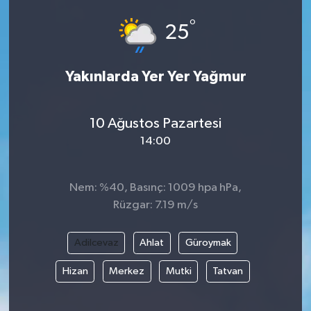
°
25
Yakınlarda Yer Yer Yağmur
10 Ağustos Pazartesi
14:00
Nem: %40, Basınç: 1009 hpa hPa,
Rüzgar: 7.19 m/s
Adilcevaz
Ahlat
Güroymak
Hizan
Merkez
Mutki
Tatvan