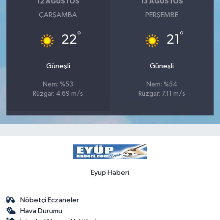
12 AĞUSTOS
13 AĞUSTOS
ÇARŞAMBA
PERŞEMBE
°
°
22
21
Güneşli
Güneşli
Nem: %53
Nem: %54
Rüzgar: 4.69 m/s
Rüzgar: 7.11 m/s
Eyup Haberi
Nöbetçi Eczaneler
Hava Durumu