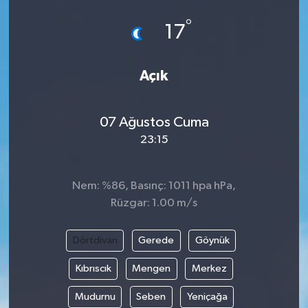
°
17
Açık
07 Ağustos Cuma
23:15
Nem: %86, Basınç: 1011 hpa hPa,
Rüzgar: 1.00 m/s
Dörtdivan
Gerede
Göynük
Kıbrıscık
Mengen
Merkez
Mudurnu
Seben
Yeniçağa