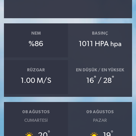
NEM
BASINÇ
%86
1011 HPA
hpa
RÜZGAR
EN DÜŞÜK / EN YÜKSEK
°
°
1.00 M/S
16
/ 28
08 AĞUSTOS
09 AĞUSTOS
CUMARTESI
PAZAR
°
°
20
19