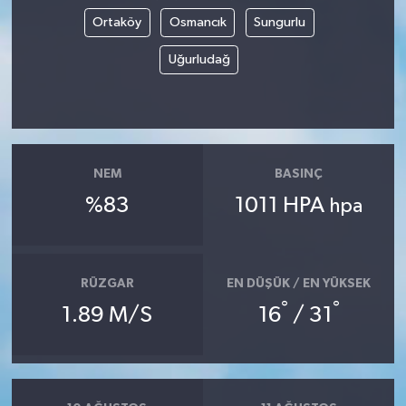
Ortaköy
Osmancık
Sungurlu
Uğurludağ
NEM
BASINÇ
%83
1011 HPA
hpa
RÜZGAR
EN DÜŞÜK / EN YÜKSEK
°
°
1.89 M/S
16
/ 31