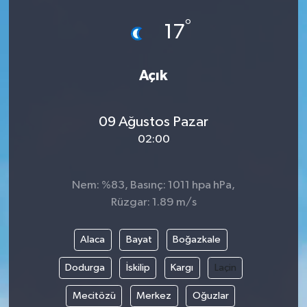
°
17
Açık
09 Ağustos Pazar
02:00
Nem: %83, Basınç: 1011 hpa hPa,
Rüzgar: 1.89 m/s
Alaca
Bayat
Boğazkale
Dodurga
İskilip
Kargı
Laçin
Mecitözü
Merkez
Oğuzlar