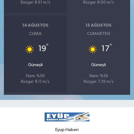
Rüzgar: 8.61 m/s
Rüzgar: 8.00 m/s
14 AĞUSTOS
15 AĞUSTOS
CUMA
CUMARTESI
°
°
19
17
Güneşli
Güneşli
Nem: %59
Nem: %56
Rüzgar: 8.11 m/s
Rüzgar: 7.39 m/s
Eyup Haberi