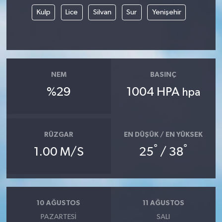
Kulp
Lice
Silvan
Sur
Yenişehir
NEM
BASINÇ
%29
1004 HPA
hpa
RÜZGAR
EN DÜŞÜK / EN YÜKSEK
°
°
1.00 M/S
25
/ 38
10 AĞUSTOS
11 AĞUSTOS
PAZARTESI
SALI