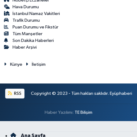
Nöbetçi Eczaneler
Hava Durumu
İstanbul Namaz Vakitleri
Trafik Durumu
Puan Durumu ve Fikstür
Tüm Manşetler
Son Dakika Haberleri
Haber Arşivi
Künye
İletişim
RSS
Copyright © 2023 - Tüm hakları saklıdır. Eyüphaberi
Haber Yazılımı:
TE Bilişim
Ana Sayfa