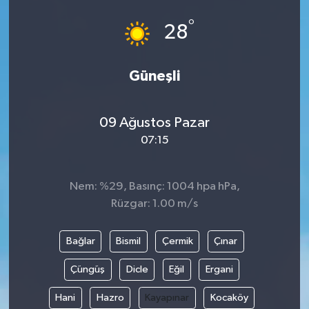
°
28
Güneşli
09 Ağustos Pazar
07:15
Nem: %29, Basınç: 1004 hpa hPa,
Rüzgar: 1.00 m/s
Bağlar
Bismil
Çermik
Çınar
Çüngüş
Dicle
Eğil
Ergani
Hani
Hazro
Kayapınar
Kocaköy