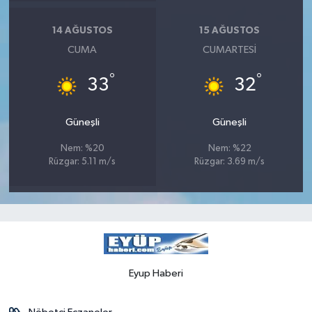
14 AĞUSTOS
15 AĞUSTOS
CUMA
CUMARTESI
°
°
33
32
Güneşli
Güneşli
Nem: %20
Nem: %22
Rüzgar: 5.11 m/s
Rüzgar: 3.69 m/s
Eyup Haberi