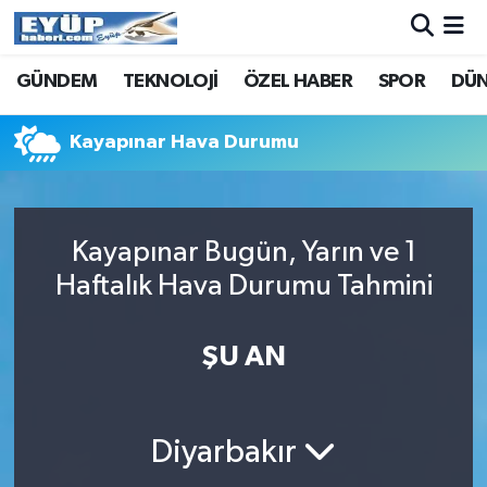
GÜNDEM
TEKNOLOJİ
ÖZEL HABER
SPOR
DÜ
Kayapınar Hava Durumu
Kayapınar Bugün, Yarın ve 1
Haftalık Hava Durumu Tahmini
ŞU AN
Diyarbakır