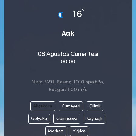
°
16
Açık
08 Ağustos Cumartesi
00:00
Nem: %91, Basınç: 1010 hpa hPa,
Rüzgar: 1.00 m/s
Akçakoca
Cumayeri
Çilimli
Gölyaka
Gümüşova
Kaynaşlı
Merkez
Yığılca