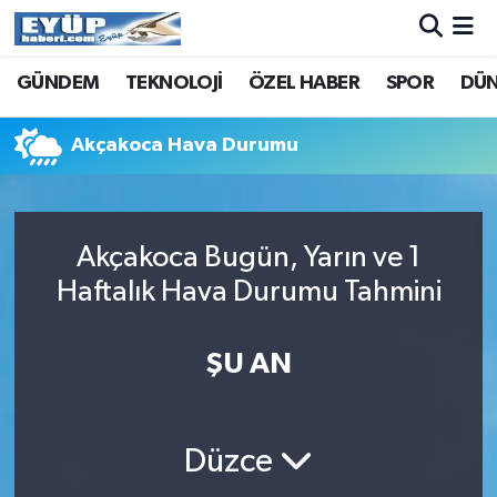
GÜNDEM
TEKNOLOJİ
ÖZEL HABER
SPOR
DÜ
Akçakoca Hava Durumu
Akçakoca Bugün, Yarın ve 1
Haftalık Hava Durumu Tahmini
ŞU AN
Düzce