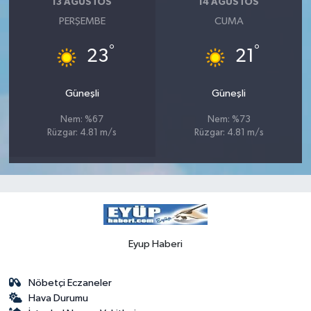
13 AĞUSTOS
14 AĞUSTOS
PERŞEMBE
CUMA
°
°
23
21
Güneşli
Güneşli
Nem: %67
Nem: %73
Rüzgar: 4.81 m/s
Rüzgar: 4.81 m/s
Eyup Haberi
Nöbetçi Eczaneler
Hava Durumu