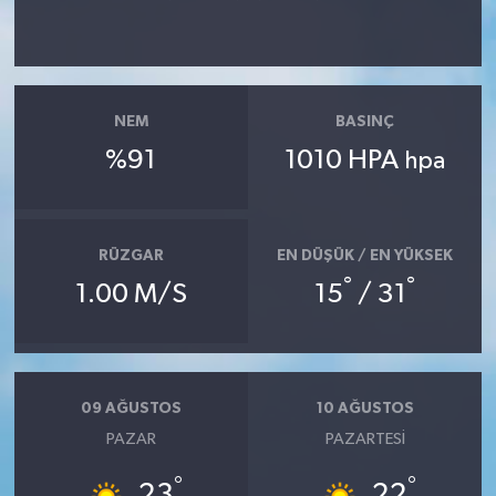
NEM
BASINÇ
%91
1010 HPA
hpa
RÜZGAR
EN DÜŞÜK / EN YÜKSEK
°
°
1.00 M/S
15
/ 31
09 AĞUSTOS
10 AĞUSTOS
PAZAR
PAZARTESI
°
°
23
22