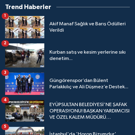
Trend Haberler
1
Akif Manaf Sağlık ve Barış Ödülleri
Verildi
2
Kurban satış ve kesim yerlerine sıkı
denetim...
3
Güngörenspor’dan Bülent
Parlakkılıç ve Ali Düşmez’e Destek...
4
EYÜPSULTAN BELEDİYESİ'NE ŞAFAK
OPERASYONU! BAŞKAN YARDIMCISI
VE ÖZEL KALEM MÜDÜRÜ
GÖZALTINDA
5
İstanbul'da 'Horon Bizumdur'