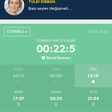
TÜLAY KİRMAN
Bazı şeyler değişmeli…
İSTANBUL
08.08.2026
SONRAKI VAKTE KALAN
00:22:5
İkindi Namazı
İMSAK
GÜNEŞ
ÖĞLE
04:19
06:00
13:15
İKINDI
AKŞAM
YATSI
17:07
20:20
21:54