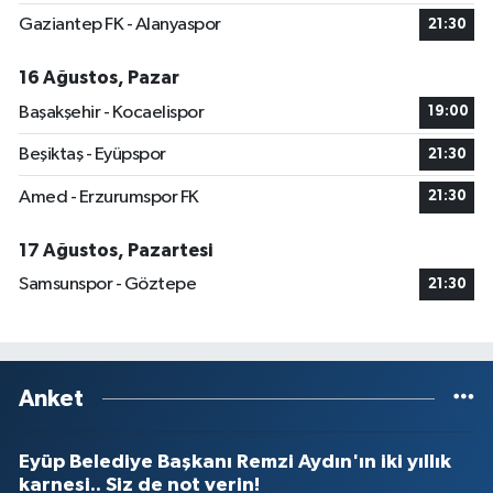
Gaziantep FK - Alanyaspor
21:30
16 Ağustos, Pazar
Başakşehir - Kocaelispor
19:00
Beşiktaş - Eyüpspor
21:30
Amed - Erzurumspor FK
21:30
17 Ağustos, Pazartesi
Samsunspor - Göztepe
21:30
Anket
Eyüp Belediye Başkanı Remzi Aydın'ın iki yıllık
karnesi.. Siz de not verin!