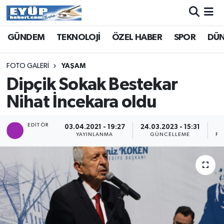
GÜNDEM
TEKNOLOJİ
ÖZEL HABER
SPOR
DÜ
FOTO GALERI
YAŞAM
Dipçik Sokak Bestekar
Nihat İncekara oldu
EDITÖR
03.04.2021 - 19:27
24.03.2023 - 15:31
YAYINLANMA
GÜNCELLEME
PA