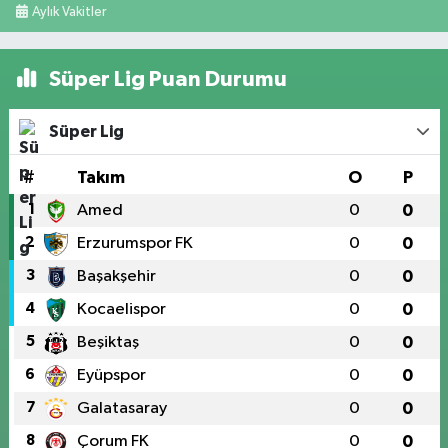
Aylık Vakitler
Süper Lig Puan Durumu
Süper Lig
#
Takım
O
P
1
Amed
0
0
2
Erzurumspor FK
0
0
3
Başakşehir
0
0
4
Kocaelispor
0
0
5
Beşiktaş
0
0
6
Eyüpspor
0
0
7
Galatasaray
0
0
8
Çorum FK
0
0