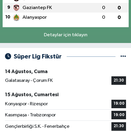
9
Gaziantep FK
0
0
10
Alanyaspor
0
0
Detaylar için tıklayın
Süper Lig Fikstür
14 Ağustos, Cuma
Galatasaray - Çorum FK
21:30
15 Ağustos, Cumartesi
Konyaspor - Rizespor
19:00
Kasımpaşa - Trabzonspor
19:00
Gençlerbirliği S.K. - Fenerbahçe
21:30