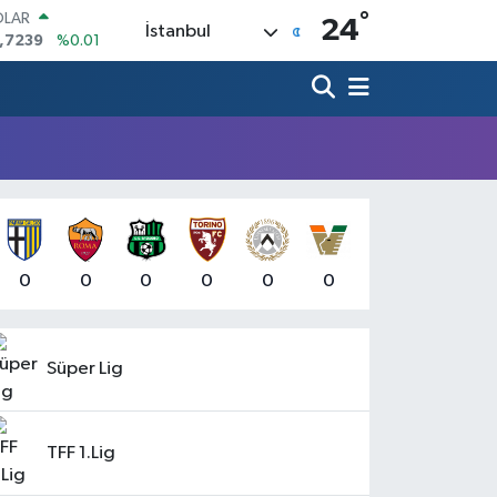
°
OLAR
24
İstanbul
,7239
%0.01
URO
,1823
%-0.06
ERLİN
,4329
%-0.02
AM ALTIN
64.02
%0.05
ST100
.779
%-14
TCOIN
.184,38
%0.37
0
0
0
0
0
0
Süper Lig
TFF 1.Lig