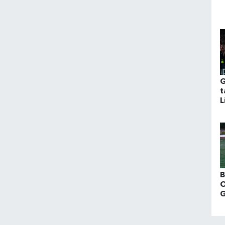
G
t
L
y
Ş
p
B
O
G
S
b