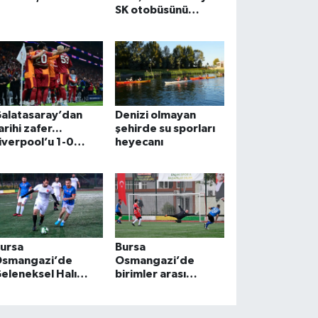
SK otobüsünü
kullandı
alatasaray’dan
Denizi olmayan
arihi zafer...
şehirde su sporları
iverpool’u 1-0
heyecanı
enerek
ampiyonlar'da ilk 3
uanı aldı
ursa
Bursa
smangazi’de
Osmangazi’de
eleneksel Halı
birimler arası
aha Turnuvası
dayanışma sahada
aşladı