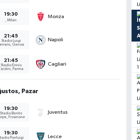
19:30
Monza
, Milan
21:45
Napoli
Stadio Luigi
erraris, Genoa
21:45
Cagliari
Stadio Ennio
Tardini, Parma
ustos, Pazar
19:30
Juventus
Stadio Benito
tirpe, Frosinone
19:30
Lecce
tadio Pierluigi