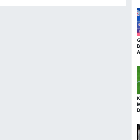
T
G
B
A
D
K
M
D
E
L