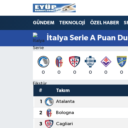
GÜNDEM
TEKNOLOJİ
ÖZEL HABER
S
İtalya Serie A Puan D
0
0
0
0
0
0
#
Takım
1
Atalanta
2
Bologna
3
Cagliari