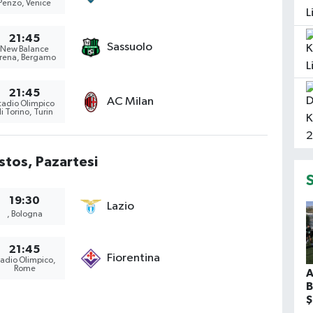
Penzo, Venice
21:45
Sassuolo
New Balance
rena, Bergamo
21:45
AC Milan
tadio Olimpico
i Torino, Turin
stos, Pazartesi
19:30
Lazio
, Bologna
21:45
Fiorentina
tadio Olimpico,
Rome
A
B
Ş