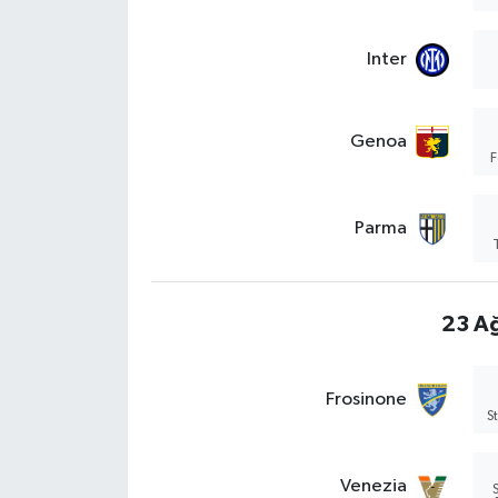
Inter
Genoa
F
Parma
23 Ağ
Frosinone
S
Venezia
S