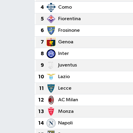
4
Como
5
Fiorentina
6
Frosinone
7
Genoa
8
Inter
9
Juventus
10
Lazio
11
Lecce
12
AC Milan
13
Monza
14
Napoli