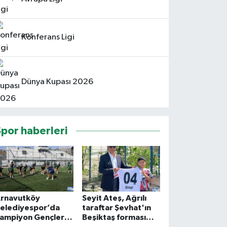
Konferans Ligi
Dünya Kupası 2026
Spor haberleri
rnavutköy
Seyit Ateş, Ağrılı
elediyespor’da
taraftar Şevhat'ın
ampiyon Gençler A
Beşiktaş forması