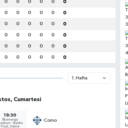
0
0
0
0
0
0
0
0
0
0
0
0
0
0
0
0
0
0
0
0
0
0
0
0
0
0
0
0
0
0
0
0
0
0
0
0
tos, Cumartesi
19:30
Bluenergy
Como
tadium - Stadio
Friuli, Udine