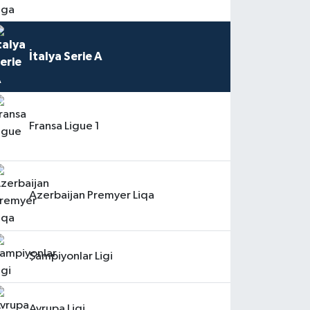
İtalya Serie A
Fransa Ligue 1
Azerbaijan Premyer Liqa
Şampiyonlar Ligi
Avrupa Ligi