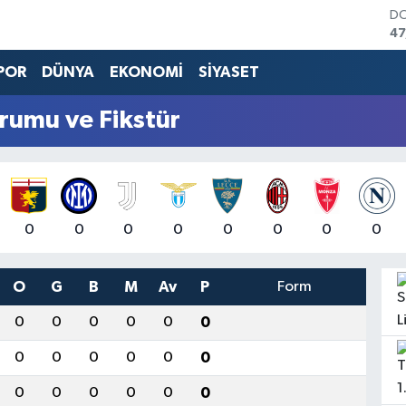
D
47
E
55
POR
DÜNYA
EKONOMİ
SİYASET
ST
64
urumu ve Fikstür
GR
66
Bİ
13
BI
65
0
0
0
0
0
0
0
0
O
G
B
M
Av
P
Form
0
0
0
0
0
0
0
0
0
0
0
0
0
0
0
0
0
0