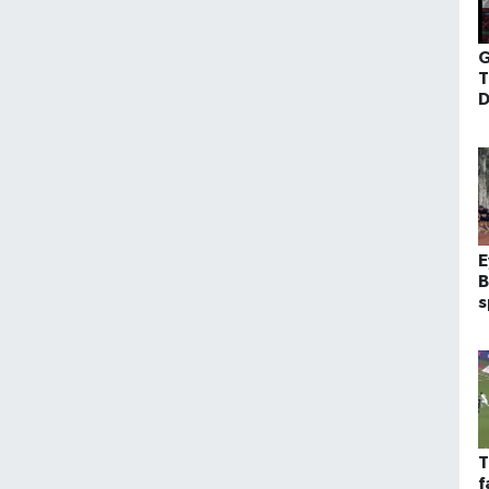
G
T
D
Z
d
E
B
s
T
f