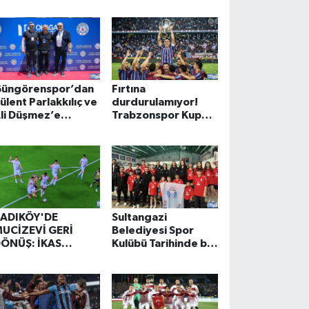
akımda
hayalini
gerçekleştirdi
üngörenspor’dan
Fırtına
ülent Parlakkılıç ve
durdurulamıyor!
li Düşmez’e
Trabzonspor Kupayı
estek...
Müzesine Götürdü
ADIKÖY'DE
Sultangazi
UCİZEVİ GERİ
Belediyesi Spor
ÖNÜŞ: İKAS
Kulübü Tarihinde bir
YÜPSPOR SÜPER
İlk!
İG’E ‘DEVAM’ DEDİ!