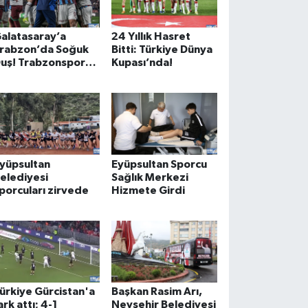
alatasaray’a
24 Yıllık Hasret
rabzon’da Soğuk
Bitti: Türkiye Dünya
uş! Trabzonspor
Kupası’nda!
irve Yarışında ‘Ben
e Varım’ Dedi
yüpsultan
Eyüpsultan Sporcu
elediyesi
Sağlık Merkezi
porcuları zirvede
Hizmete Girdi
ürkiye Gürcistan'a
Başkan Rasim Arı,
ark attı; 4-1
Nevşehir Belediyesi