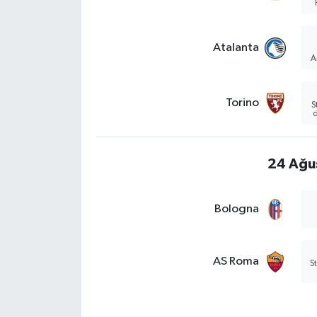
Atalanta
A
Torino
S
d
24 Ağu
Bologna
AS Roma
S