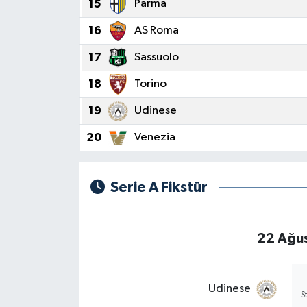
15
Parma
16
AS Roma
17
Sassuolo
18
Torino
19
Udinese
20
Venezia
Serie A Fikstür
22 Ağus
Udinese
S