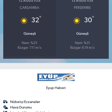
12 AĞUSTOS
13 AĞUSTOS
ÇARŞAMBA
PERŞEMBE
°
°
32
30
Güneşli
Güneşli
Nem: %25
Nem: %31
Rüzgar: 7.11 m/s
Rüzgar: 6.19 m/s
Eyup Haberi
Nöbetçi Eczaneler
Hava Durumu