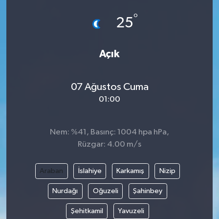
°
25
Açık
07 Ağustos Cuma
01:00
Nem: %41, Basınç: 1004 hpa hPa,
Rüzgar: 4.00 m/s
Araban
İslahiye
Karkamış
Nizip
Nurdağı
Oğuzeli
Şahinbey
Şehitkamil
Yavuzeli