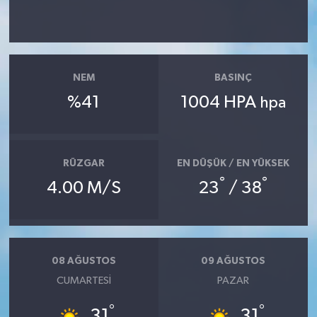
NEM
BASINÇ
%41
1004 HPA
hpa
RÜZGAR
EN DÜŞÜK / EN YÜKSEK
°
°
4.00 M/S
23
/ 38
08 AĞUSTOS
09 AĞUSTOS
CUMARTESI
PAZAR
°
°
31
31