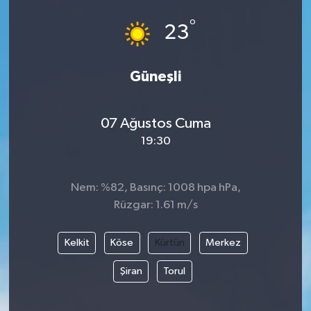
°
23
Güneşli
07 Ağustos Cuma
19:30
Nem: %82, Basınç: 1008 hpa hPa,
Rüzgar: 1.61 m/s
Kelkit
Köse
Kürtün
Merkez
Şiran
Torul