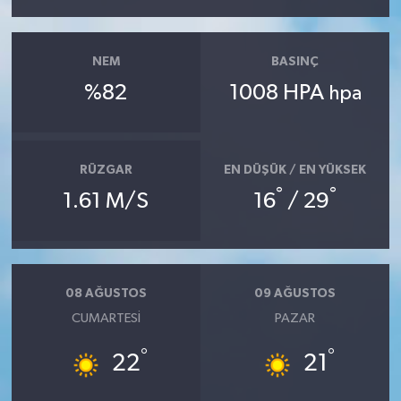
NEM
BASINÇ
%82
1008 HPA
hpa
RÜZGAR
EN DÜŞÜK / EN YÜKSEK
°
°
1.61 M/S
16
/ 29
08 AĞUSTOS
09 AĞUSTOS
CUMARTESI
PAZAR
°
°
22
21