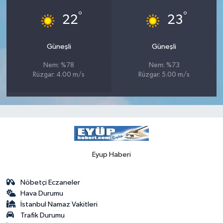
°
°
22
23
Güneşli
Güneşli
Nem: %78
Nem: %73
Rüzgar: 4.00 m/s
Rüzgar: 5.00 m/s
Eyup Haberi
Nöbetçi Eczaneler
Hava Durumu
İstanbul Namaz Vakitleri
Trafik Durumu