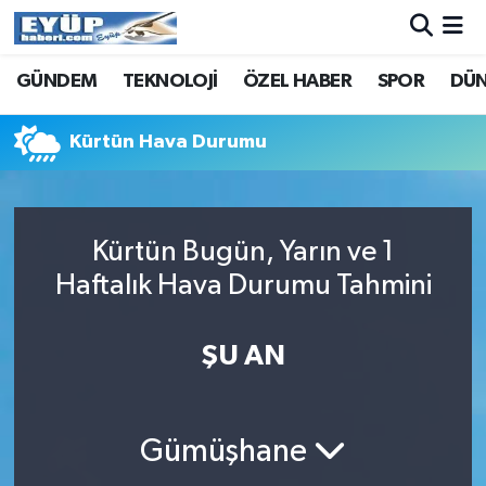
GÜNDEM
TEKNOLOJİ
ÖZEL HABER
SPOR
DÜ
Kürtün Hava Durumu
Kürtün Bugün, Yarın ve 1
Haftalık Hava Durumu Tahmini
ŞU AN
Gümüşhane