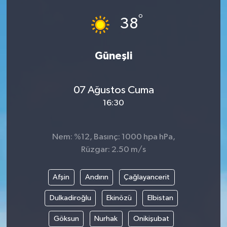
°
38
Güneşli
07 Ağustos Cuma
16:30
Nem: %12, Basınç: 1000 hpa hPa,
Rüzgar: 2.50 m/s
Afşin
Andırın
Çağlayancerit
Dulkadiroğlu
Ekinözü
Elbistan
Göksun
Nurhak
Onikişubat