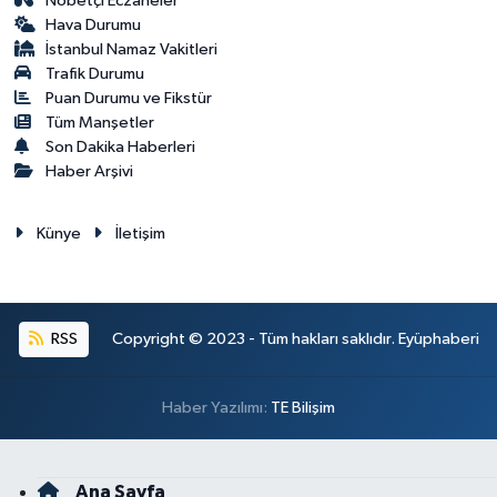
Nöbetçi Eczaneler
Hava Durumu
İstanbul Namaz Vakitleri
Trafik Durumu
Puan Durumu ve Fikstür
Tüm Manşetler
Son Dakika Haberleri
Haber Arşivi
Künye
İletişim
RSS
Copyright © 2023 - Tüm hakları saklıdır. Eyüphaberi
Haber Yazılımı:
TE Bilişim
Ana Sayfa