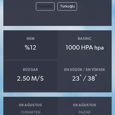
Pazarcık
Türkoğlu
NEM
BASINÇ
%12
1000 HPA
hpa
RÜZGAR
EN DÜŞÜK / EN YÜKSEK
°
°
2.50 M/S
23
/ 38
08 AĞUSTOS
09 AĞUSTOS
CUMARTESI
PAZAR