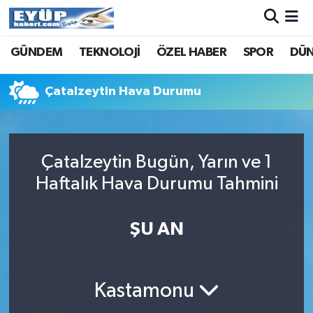
GÜNDEM
TEKNOLOJİ
ÖZEL HABER
SPOR
DÜ
Çatalzeytin Hava Durumu
Çatalzeytin Bugün, Yarın ve 1
Haftalık Hava Durumu Tahmini
ŞU AN
Kastamonu