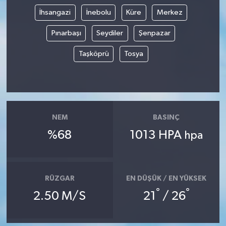
İhsangazi
İnebolu
Küre
Merkez
Pınarbaşı
Seydiler
Şenpazar
Taşköprü
Tosya
NEM
BASINÇ
%68
1013 HPA
hpa
RÜZGAR
EN DÜŞÜK / EN YÜKSEK
°
°
2.50 M/S
21
/ 26