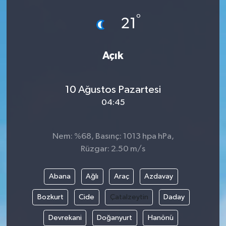
°
21
Açık
10 Ağustos Pazartesi
04:45
Nem: %68, Basınç: 1013 hpa hPa,
Rüzgar: 2.50 m/s
Abana
Ağlı
Araç
Azdavay
Bozkurt
Cide
Çatalzeytin
Daday
Devrekani
Doğanyurt
Hanönü