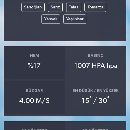
Sarıoğlan
Sarız
Talas
Tomarza
Yahyalı
Yeşilhisar
NEM
BASINÇ
%17
1007 HPA
hpa
RÜZGAR
EN DÜŞÜK / EN YÜKSEK
°
°
4.00 M/S
15
/ 30