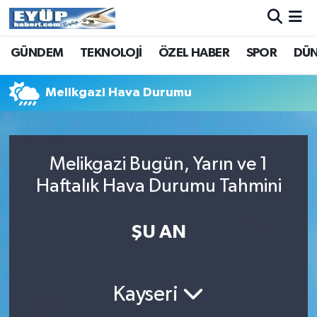
GÜNDEM
TEKNOLOJİ
ÖZEL HABER
SPOR
DÜ
Melikgazi Hava Durumu
Melikgazi Bugün, Yarın ve 1
Haftalık Hava Durumu Tahmini
ŞU AN
Kayseri