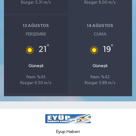
Rüzgar: 5.31 m/s
Rüzgar: 6.00 m/s
13 AĞUSTOS
14 AĞUSTOS
PERŞEMBE
CUMA
°
°
21
19
Güneşli
Güneşli
Nem: %45
Nem: %42
Rüzgar: 6.50 m/s
Rüzgar: 5.89 m/s
Eyup Haberi