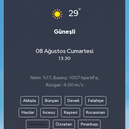
°
29
Güneşli
08 Ağustos Cumartesi
13:30
Nem: %17, Basınç: 1007 hpa hPa,
Rüzgar: 4.00 m/s
Akkışla
Bünyan
Develi
Felahiye
Hacılar
İncesu
Kayseri
Kocasinan
Melikgazi
Özvatan
Pınarbaşı