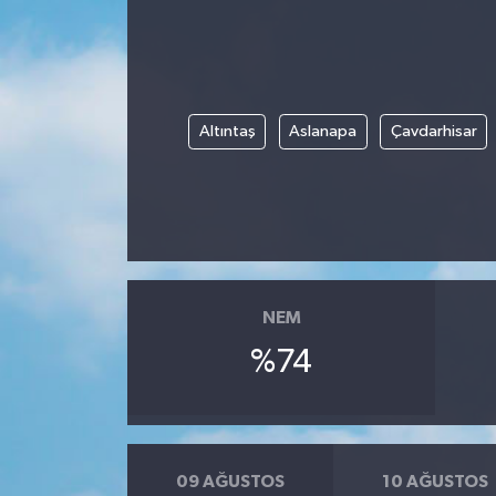
Altıntaş
Aslanapa
Çavdarhisar
NEM
%74
09 AĞUSTOS
10 AĞUSTOS