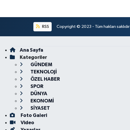
RSS
Copyright © 2023 - Tüm hakları saklıdı
Ana Sayfa
Kategoriler
GÜNDEM
TEKNOLOJİ
ÖZEL HABER
SPOR
DÜNYA
EKONOMİ
SİYASET
Foto Galeri
Video
Yazarlar