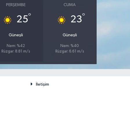
PERŞEMBE
CUMA
°
°
25
23
Güneşli
Güneşli
Nem: %42
Nem: %40
Rüzgar: 8.81 m/s
Rüzgar: 6.61 m/s
İletişim