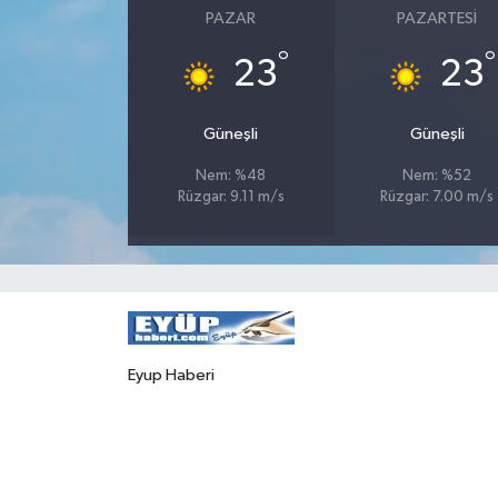
PAZAR
PAZARTESI
°
°
23
23
Güneşli
Güneşli
Nem: %48
Nem: %52
Rüzgar: 9.11 m/s
Rüzgar: 7.00 m/s
Eyup Haberi