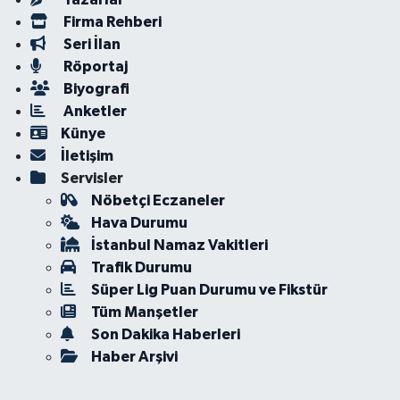
Firma Rehberi
Seri İlan
Röportaj
Biyografi
Anketler
Künye
İletişim
Servisler
Nöbetçi Eczaneler
Hava Durumu
İstanbul Namaz Vakitleri
Trafik Durumu
Süper Lig Puan Durumu ve Fikstür
Tüm Manşetler
Son Dakika Haberleri
Haber Arşivi