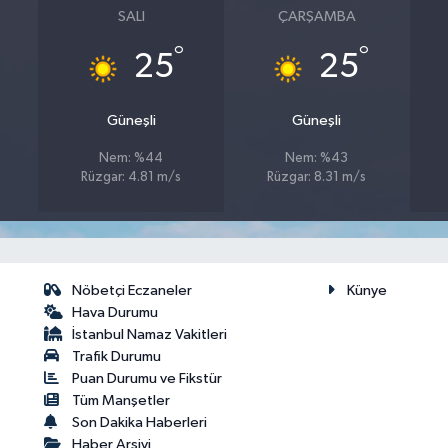
SALI
ÇARŞAMBA
°
°
25
25
Güneşli
Güneşli
Nem: %44
Nem: %43
Rüzgar: 4.81 m/s
Rüzgar: 8.31 m/s
Nöbetçi Eczaneler
Künye
Hava Durumu
İstanbul Namaz Vakitleri
Trafik Durumu
Puan Durumu ve Fikstür
Tüm Manşetler
Son Dakika Haberleri
Haber Arşivi