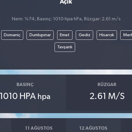
Açık
Nem: %74, Basınç: 1010 hpa hPa, Rüzgar: 2.61 m/s
Domaniç
Dumlupınar
Emet
Gediz
Hisarcık
Mer
Tavşanlı
BASINÇ
RÜZGAR
1010 HPA
2.61 M/S
hpa
11 AĞUSTOS
12 AĞUSTOS