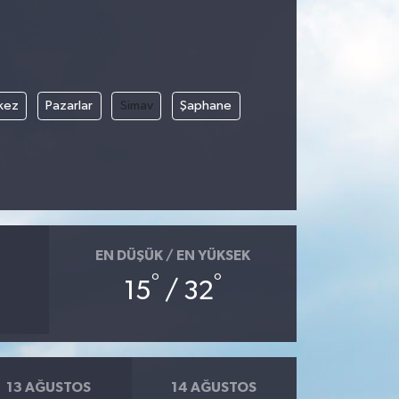
kez
Pazarlar
Simav
Şaphane
EN DÜŞÜK / EN YÜKSEK
°
°
15
/ 32
13 AĞUSTOS
14 AĞUSTOS