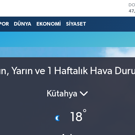
DO
47
EU
55
POR
DÜNYA
EKONOMİ
SİYASET
ST
64
GR
66
Bİ
13
BI
, Yarın ve 1 Haftalık Hava Du
64
Kütahya
°
18