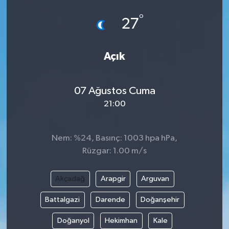
°
27
Açık
07 Ağustos Cuma
21:00
Nem: %24, Basınç: 1003 hpa hPa,
Rüzgar: 1.00 m/s
Akçadağ
Arapgir
Arguvan
Battalgazi
Darende
Doğanşehir
Doğanyol
Hekimhan
Kale