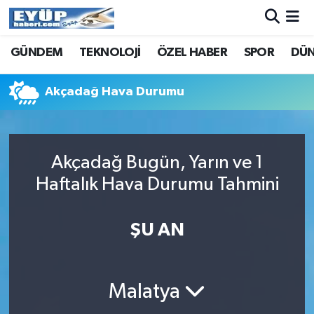
GÜNDEM
TEKNOLOJİ
ÖZEL HABER
SPOR
DÜ
Akçadağ Hava Durumu
Akçadağ Bugün, Yarın ve 1
Haftalık Hava Durumu Tahmini
ŞU AN
Malatya