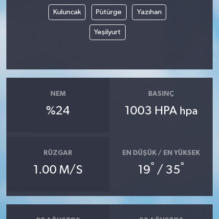
Kuluncak
Pütürge
Yazıhan
Yeşilyurt
NEM
BASINÇ
%24
1003 HPA
hpa
RÜZGAR
EN DÜŞÜK / EN YÜKSEK
°
°
1.00 M/S
19
/ 35