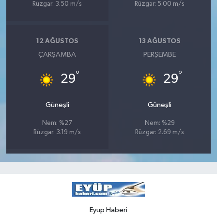
Rüzgar: 3.50 m/s
Rüzgar: 5.00 m/s
12 AĞUSTOS
13 AĞUSTOS
ÇARŞAMBA
PERŞEMBE
°
°
29
29
Güneşli
Güneşli
Nem: %27
Nem: %29
Rüzgar: 3.19 m/s
Rüzgar: 2.69 m/s
Eyup Haberi