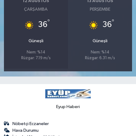
12 AĞUSTOS
13 AĞUSTOS
ÇARŞAMBA
PERŞEMBE
°
°
36
36
Güneşli
Güneşli
Nem: %14
Nem: %14
Rüzgar: 7.19 m/s
Rüzgar: 6.31 m/s
Eyup Haberi
Nöbetçi Eczaneler
Hava Durumu