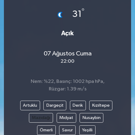
°
31
Açık
07 Ağustos Cuma
22:00
Nem: %22, Basınç: 1002 hpa hPa,
Rüzgar: 1.39 m/s
Artuklu
Dargeçit
Derik
Kızıltepe
Mazıdağı
Midyat
Nusaybin
Ömerli
Savur
Yeşilli