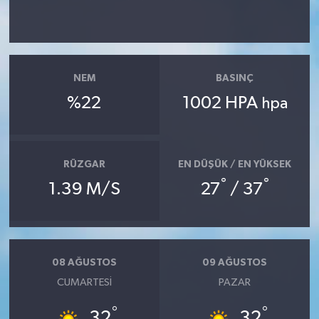
NEM
BASINÇ
%22
1002 HPA
hpa
RÜZGAR
EN DÜŞÜK / EN YÜKSEK
°
°
1.39 M/S
27
/ 37
08 AĞUSTOS
09 AĞUSTOS
CUMARTESI
PAZAR
°
°
32
32