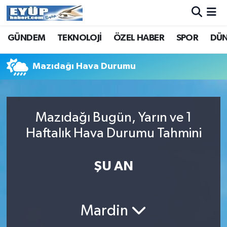
GÜNDEM
TEKNOLOJİ
ÖZEL HABER
SPOR
DÜ
Mazıdağı Hava Durumu
Mazıdağı Bugün, Yarın ve 1
Haftalık Hava Durumu Tahmini
ŞU AN
Mardin