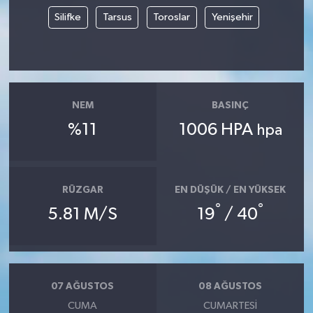
Silifke
Tarsus
Toroslar
Yenişehir
NEM
BASINÇ
%11
1006 HPA
hpa
RÜZGAR
EN DÜŞÜK / EN YÜKSEK
°
°
5.81 M/S
19
/ 40
07 AĞUSTOS
08 AĞUSTOS
CUMA
CUMARTESI