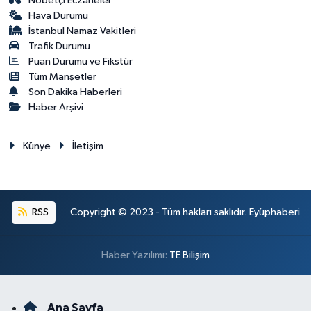
Nöbetçi Eczaneler
Hava Durumu
İstanbul Namaz Vakitleri
Trafik Durumu
Puan Durumu ve Fikstür
Tüm Manşetler
Son Dakika Haberleri
Haber Arşivi
Künye
İletişim
RSS
Copyright © 2023 - Tüm hakları saklıdır. Eyüphaberi
Haber Yazılımı:
TE Bilişim
Ana Sayfa