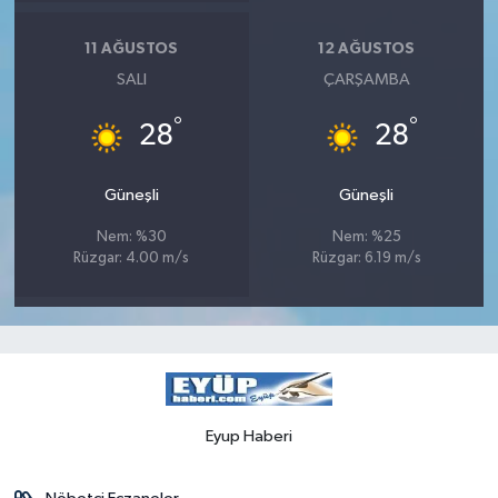
11 AĞUSTOS
12 AĞUSTOS
SALI
ÇARŞAMBA
°
°
28
28
Güneşli
Güneşli
Nem: %30
Nem: %25
Rüzgar: 4.00 m/s
Rüzgar: 6.19 m/s
Eyup Haberi