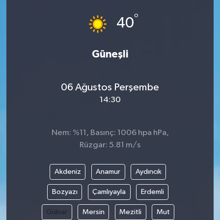
°
40
Güneşli
06 Ağustos Perşembe
14:30
Nem: %11, Basınç: 1006 hpa hPa,
Rüzgar: 5.81 m/s
Akdeniz
Anamur
Aydıncık
Bozyazı
Çamlıyayla
Erdemli
Gülnar
Mersin
Mezitli
Mut