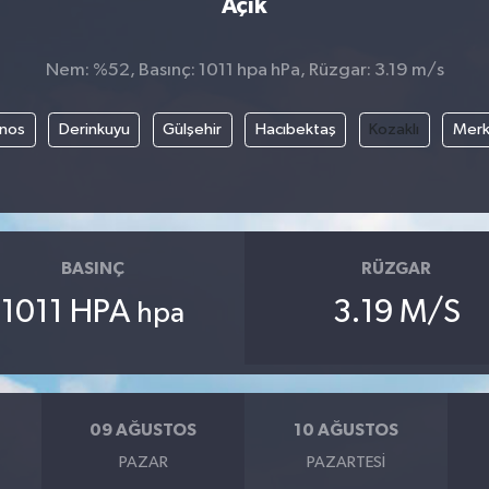
Açık
Nem: %52, Basınç: 1011 hpa hPa, Rüzgar: 3.19 m/s
nos
Derinkuyu
Gülşehir
Hacıbektaş
Kozaklı
Mer
BASINÇ
RÜZGAR
1011 HPA
3.19 M/S
hpa
09 AĞUSTOS
10 AĞUSTOS
PAZAR
PAZARTESI