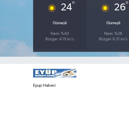
°
°
24
26
Güneşli
Güneşli
Nem: %40
Nem: %28
Rüzgar: 4.19 m/s
Rüzgar: 6.31 m/s
Eyup Haberi