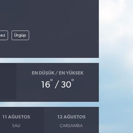
kez
Ürgüp
EN DÜŞÜK / EN YÜKSEK
°
°
16
/ 30
11 AĞUSTOS
12 AĞUSTOS
SALI
ÇARŞAMBA