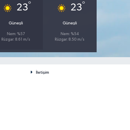
°
°
23
23
Güneşli
Güneşli
Nem: %57
Nem: %54
Rüzgar: 8.61 m/s
Rüzgar: 8.50 m/s
İletişim