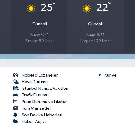
°
°
25
22
Güneşli
Güneşli
Nem: %41
Nem: %51
Rüzgar: 9.31 m/s
Rüzgar: 10.31 m/s
Nöbetçi Eczaneler
Künye
Hava Durumu
İstanbul Namaz Vakitleri
Trafik Durumu
Puan Durumu ve Fikstür
Tüm Manşetler
Son Dakika Haberleri
Haber Arşivi