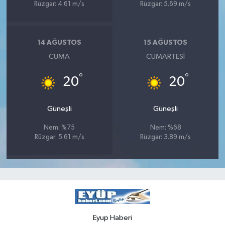
Rüzgar: 4.61 m/s
Rüzgar: 5.69 m/s
14 AĞUSTOS
15 AĞUSTOS
CUMA
CUMARTESI
°
°
20
20
Güneşli
Güneşli
Nem: %75
Nem: %68
Rüzgar: 5.61 m/s
Rüzgar: 3.89 m/s
Eyup Haberi