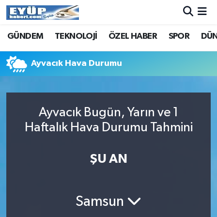
GÜNDEM
TEKNOLOJİ
ÖZEL HABER
SPOR
DÜ
Ayvacık Hava Durumu
Ayvacık Bugün, Yarın ve 1
Haftalık Hava Durumu Tahmini
ŞU AN
Samsun