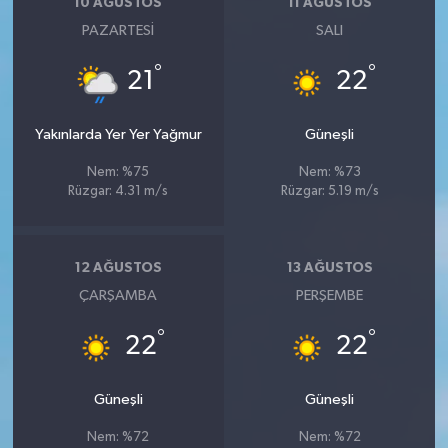
10 AĞUSTOS
11 AĞUSTOS
PAZARTESI
SALI
°
°
21
22
Yakınlarda Yer Yer Yağmur
Güneşli
Nem: %75
Nem: %73
Rüzgar: 4.31 m/s
Rüzgar: 5.19 m/s
12 AĞUSTOS
13 AĞUSTOS
ÇARŞAMBA
PERŞEMBE
°
°
22
22
Güneşli
Güneşli
Nem: %72
Nem: %72