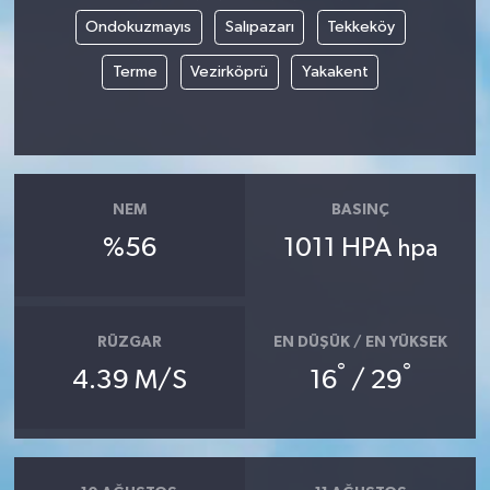
Ondokuzmayıs
Salıpazarı
Tekkeköy
Terme
Vezirköprü
Yakakent
NEM
BASINÇ
%56
1011 HPA
hpa
RÜZGAR
EN DÜŞÜK / EN YÜKSEK
°
°
4.39 M/S
16
/ 29