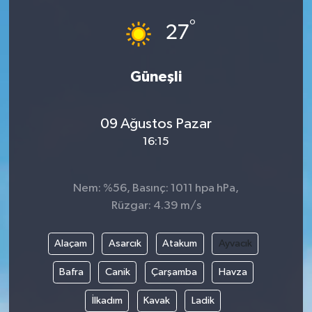
°
27
Güneşli
09 Ağustos Pazar
16:15
Nem: %56, Basınç: 1011 hpa hPa,
Rüzgar: 4.39 m/s
Alaçam
Asarcık
Atakum
Ayvacık
Bafra
Canik
Çarşamba
Havza
İlkadım
Kavak
Ladik