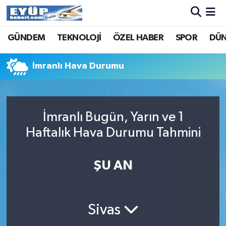
GÜNDEM
TEKNOLOJİ
ÖZEL HABER
SPOR
DÜ
İmranlı Hava Durumu
İmranlı Bugün, Yarın ve 1
Haftalık Hava Durumu Tahmini
ŞU AN
Sivas