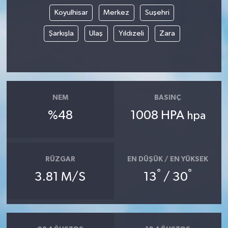
Koyulhisar
Merkez
Suşehri
Şarkışla
Ulaş
Yıldızeli
Zara
NEM
BASINÇ
%48
1008 HPA
hpa
RÜZGAR
EN DÜŞÜK / EN YÜKSEK
°
°
3.81 M/S
13
/ 30