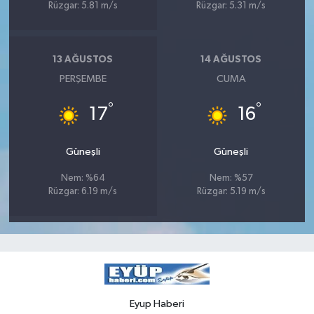
Rüzgar: 5.81 m/s
Rüzgar: 5.31 m/s
13 AĞUSTOS
14 AĞUSTOS
PERŞEMBE
CUMA
°
°
17
16
Güneşli
Güneşli
Nem: %64
Nem: %57
Rüzgar: 6.19 m/s
Rüzgar: 5.19 m/s
Eyup Haberi