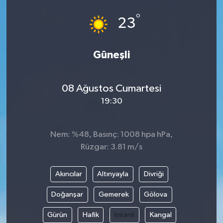
°
23
Güneşli
08 Ağustos Cumartesi
19:30
Nem: %48, Basınç: 1008 hpa hPa,
Rüzgar: 3.81 m/s
Akıncılar
Altınyayla
Divriği
Doğanşar
Gemerek
Gölova
Gürün
Hafik
İmranlı
Kangal