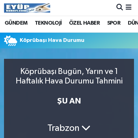
GÜNDEM
TEKNOLOJİ
ÖZEL HABER
SPOR
DÜ
Köprübaşı Hava Durumu
Köprübaşı Bugün, Yarın ve 1
Haftalık Hava Durumu Tahmini
ŞU AN
Trabzon