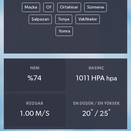
Maçka
Of
Ortahisar
Sürmene
Şalpazarı
Tonya
Vakfıkebir
Yomra
NEM
BASINÇ
%74
1011 HPA
hpa
RÜZGAR
EN DÜŞÜK / EN YÜKSEK
°
°
1.00 M/S
20
/ 25