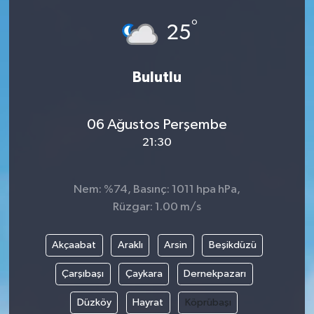
°
25
Bulutlu
06 Ağustos Perşembe
21:30
Nem: %74, Basınç: 1011 hpa hPa,
Rüzgar: 1.00 m/s
Akçaabat
Araklı
Arsin
Beşikdüzü
Çarşıbaşı
Çaykara
Dernekpazarı
Düzköy
Hayrat
Köprübaşı