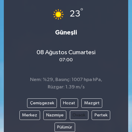
°
23
Güneşli
08 Ağustos Cumartesi
07:00
Nem: %29, Basınç: 1007 hpa hPa,
Rüzgar: 1.39 m/s
Çemişgezek
Hozat
Mazgirt
Merkez
Nazımiye
Ovacık
Pertek
Pülümür