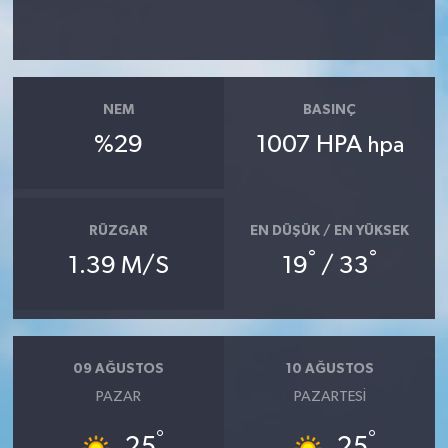
NEM
BASINÇ
%29
1007 HPA
hpa
RÜZGAR
EN DÜŞÜK / EN YÜKSEK
°
°
1.39 M/S
19
/ 33
09 AĞUSTOS
10 AĞUSTOS
PAZAR
PAZARTESI
°
°
25
25