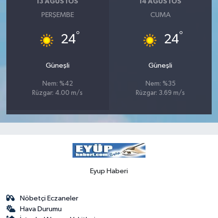
13 AĞUSTOS
14 AĞUSTOS
PERŞEMBE
CUMA
°
°
24
24
Güneşli
Güneşli
Nem: %42
Nem: %35
Rüzgar: 4.00 m/s
Rüzgar: 3.69 m/s
Eyup Haberi
Nöbetçi Eczaneler
Hava Durumu