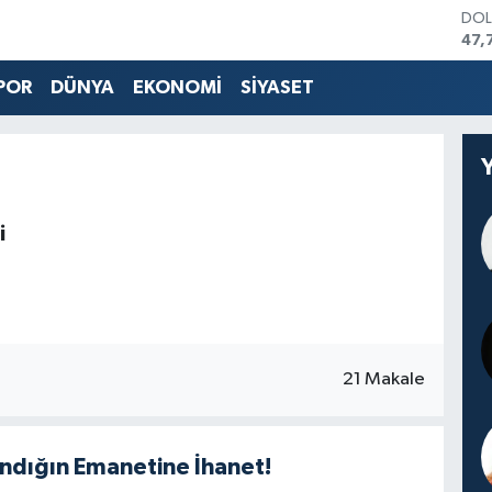
DO
47,
EU
55,
POR
DÜNYA
EKONOMİ
SİYASET
STE
64,
GRA
657
BİS
13.
i
BIT
64.
21 Makale
andığın Emanetine İhanet!