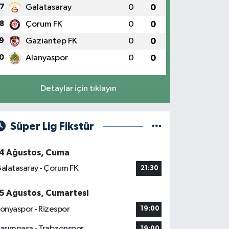
7
Galatasaray
0
0
8
Çorum FK
0
0
9
Gaziantep FK
0
0
0
Alanyaspor
0
0
Detaylar için tıklayın
Süper Lig Fikstür
4 Ağustos, Cuma
alatasaray - Çorum FK
21:30
5 Ağustos, Cumartesi
onyaspor - Rizespor
19:00
asımpaşa - Trabzonspor
19:00