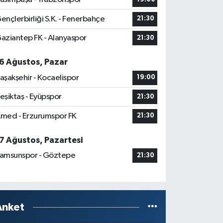
ençlerbirliği S.K. - Fenerbahçe
21:30
aziantep FK - Alanyaspor
21:30
6 Ağustos, Pazar
aşakşehir - Kocaelispor
19:00
eşiktaş - Eyüpspor
21:30
med - Erzurumspor FK
21:30
7 Ağustos, Pazartesi
amsunspor - Göztepe
21:30
Anket