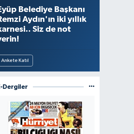
Eyüp Belediye Başkanı
Remzi Aydın'ın iki yıllık
karnesi.. Siz de not
verin!
Ankete Katıl
E-Dergiler