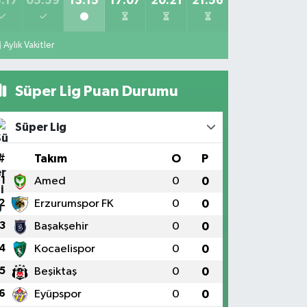
:17
05:59
13:15
17:07
20:21
21:56
Aylık Vakitler
Süper Lig Puan Durumu
Süper Lig
#
Takım
O
P
1
Amed
0
0
2
Erzurumspor FK
0
0
3
Başakşehir
0
0
4
Kocaelispor
0
0
5
Beşiktaş
0
0
6
Eyüpspor
0
0