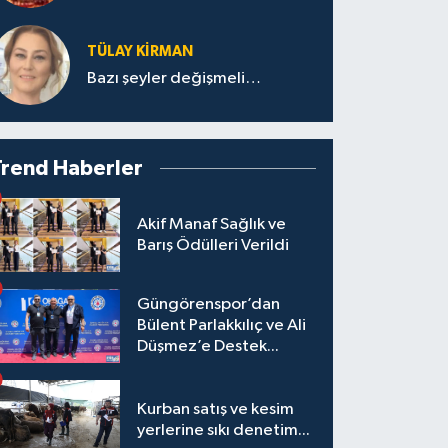
TÜLAY KİRMAN
Bazı şeyler değişmeli…
Trend Haberler
Akif Manaf Sağlık ve
Barış Ödülleri Verildi
Güngörenspor’dan
Bülent Parlakkılıç ve Ali
Düşmez’e Destek...
Kurban satış ve kesim
yerlerine sıkı denetim...