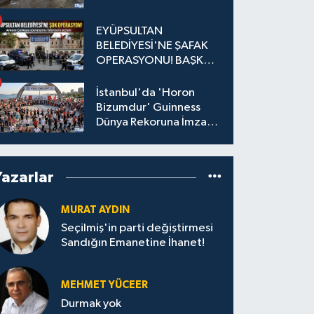
EYÜPSULTAN
BELEDİYESİ'NE ŞAFAK
OPERASYONU! BAŞKAN
YARDIMCISI VE ÖZEL
KALEM MÜDÜRÜ
İstanbul'da 'Horon
GÖZALTINDA
Bizumdur' Guinness
Dünya Rekoruna İmza
Attı.
Yazarlar
MURAT AYDIN
Seçilmiş'in parti değiştirmesi
Sandığın Emanetine İhanet!
MEHMET YÜCEER
Durmak yok