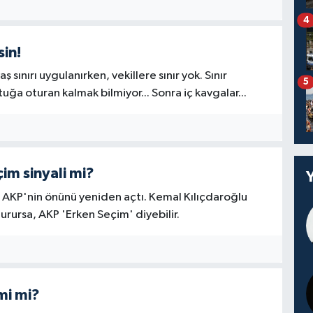
4
sin!
ş sınırı uygulanırken, vekillere sınır yok. Sınır
5
ltuğa oturan kalmak bilmiyor... Sonra iç kavgalar...
im sinyali mi?
 AKP'nin önünü yeniden açtı. Kemal Kılıçdaroğlu
urursa, AKP 'Erken Seçim' diyebilir.
mi mi?