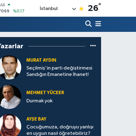
°
LAR
26
İstanbul
7069
%0.17
RO
0265
%0.01
RLİN
1897
%0.02
M ALTIN
Yazarlar
4.81
%1.44
T100
887
%64
MURAT AYDIN
COIN
Seçilmiş'in parti değiştirmesi
360,53
%-0.76
Sandığın Emanetine İhanet!
MEHMET YÜCEER
Durmak yok
AYŞE BAY
Çocuğumuza, doğruyu yanlışı
en uygun nasıl öğretebiliriz?