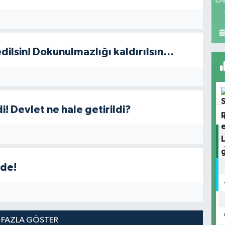
04
dilsin! Dokunulmazlığı kaldırılsın…
i! Devlet ne hale getirildi?
nde!
 FAZLA GÖSTER