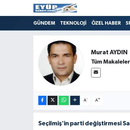
GÜNDEM
TEKNOLOJİ
ÖZEL HABER
S
Murat AYDIN
Tüm Makaleler
-
+
A
A
Seçilmiş'in parti değiştirmesi S