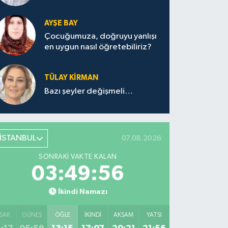
AYŞE BAY
Çocuğumuza, doğruyu yanlışı
en uygun nasıl öğretebiliriz?
TÜLAY KİRMAN
Bazı şeyler değişmeli…
İSTANBUL
07.08.2026
SONRAKI VAKTE KALAN
03:49:56
İkindi Namazı
SAK
GÜNEŞ
ÖĞLE
İKINDI
AKŞAM
YATSI