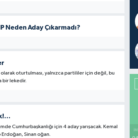
CHP Neden Aday Çıkarmadı?
er
larak oturtulması, yalnızca partililer için değil, bu
bir lekedir.
ak!…
eçimde Cumhurbaşkanlığı için 4 aday yarışacak. Kemal
İM
p Erdoğan, Sinan oğan.