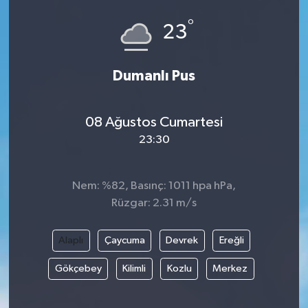
°
23
Dumanlı Pus
08 Ağustos Cumartesi
23:30
Nem: %82, Basınç: 1011 hpa hPa,
Rüzgar: 2.31 m/s
Alaplı
Çaycuma
Devrek
Ereğli
Gökçebey
Kilimli
Kozlu
Merkez