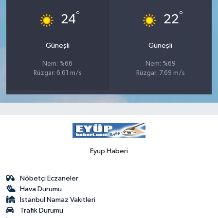
°
°
24
22
Güneşli
Güneşli
Nem: %66
Nem: %69
Rüzgar: 6.61 m/s
Rüzgar: 7.69 m/s
Eyup Haberi
Nöbetçi Eczaneler
Hava Durumu
İstanbul Namaz Vakitleri
Trafik Durumu