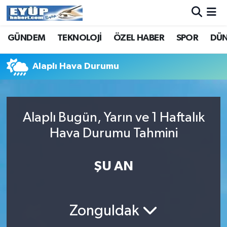
GÜNDEM
TEKNOLOJİ
ÖZEL HABER
SPOR
DÜ
Alaplı Hava Durumu
Alaplı Bugün, Yarın ve 1 Haftalık
Hava Durumu Tahmini
ŞU AN
Zonguldak