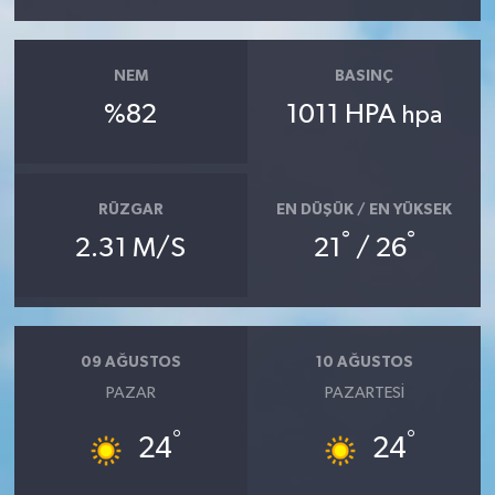
NEM
BASINÇ
%82
1011 HPA
hpa
RÜZGAR
EN DÜŞÜK / EN YÜKSEK
°
°
2.31 M/S
21
/ 26
09 AĞUSTOS
10 AĞUSTOS
PAZAR
PAZARTESI
°
°
24
24