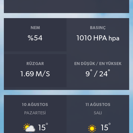
NEM
BASINÇ
%54
1010 HPA
hpa
RÜZGAR
EN DÜŞÜK / EN YÜKSEK
°
°
1.69 M/S
9
/ 24
10 AĞUSTOS
11 AĞUSTOS
PAZARTESI
SALI
°
°
15
15