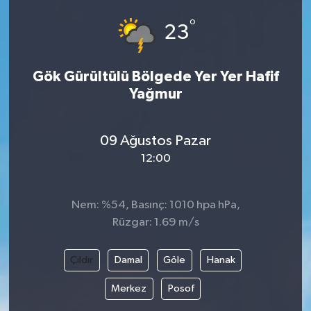
°
23
Gök Gürültülü Bölgede Yer Yer Hafif
Yağmur
09 Ağustos Pazar
12:00
Nem: %54, Basınç: 1010 hpa hPa,
Rüzgar: 1.69 m/s
Çıldır
Damal
Göle
Hanak
Merkez
Posof