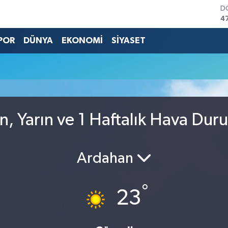
D
4
E
5
POR
DÜNYA
EKONOMİ
SİYASET
S
6
G
6
B
1
B
n, Yarın ve 1 Haftalık Hava Dur
6
Ardahan
°
23