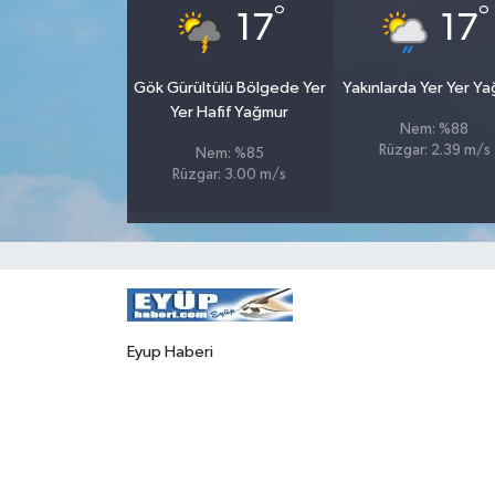
°
°
17
17
Gök Gürültülü Bölgede Yer
Yakınlarda Yer Yer Y
Yer Hafif Yağmur
Nem: %88
Rüzgar: 2.39 m/s
Nem: %85
Rüzgar: 3.00 m/s
Eyup Haberi