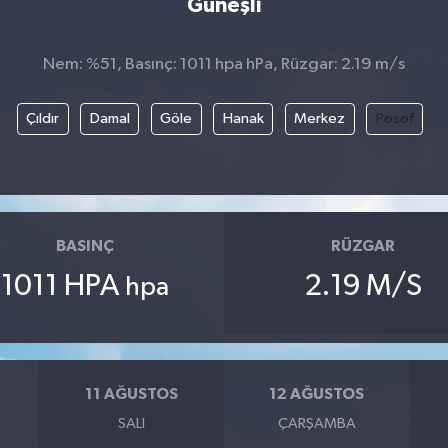
Güneşli
Nem: %51, Basınç: 1011 hpa hPa, Rüzgar: 2.19 m/s
Çıldır
Damal
Göle
Hanak
Merkez
Posof
BASINÇ
RÜZGAR
1011 HPA
2.19 M/S
hpa
11 AĞUSTOS
12 AĞUSTOS
SALI
ÇARŞAMBA