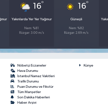
°
°
16
16
ağmur
Yakınlarda Yer Yer Yağmur
Güneşli
Yakı
Nem: %81
Nem: %82
Rüzgar: 3.00 m/s
Rüzgar: 2.69 m/s
Nöbetçi Eczaneler
Künye
Hava Durumu
İstanbul Namaz Vakitleri
Trafik Durumu
Puan Durumu ve Fikstür
Tüm Manşetler
Son Dakika Haberleri
Haber Arşivi