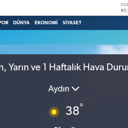
DO
47,
EU
55,
POR
DÜNYA
EKONOMİ
SİYASET
STE
64,
GRA
66
BİS
13.
BIT
, Yarın ve 1 Haftalık Hava Dur
64.
Aydın
°
38