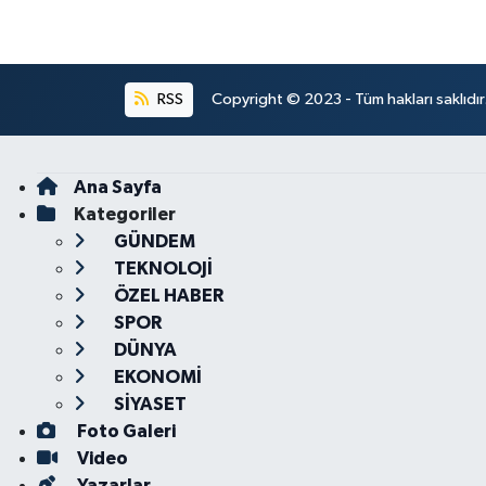
RSS
Copyright © 2023 - Tüm hakları saklıdı
Ana Sayfa
Kategoriler
GÜNDEM
TEKNOLOJİ
ÖZEL HABER
SPOR
DÜNYA
EKONOMİ
SİYASET
Foto Galeri
Video
Yazarlar