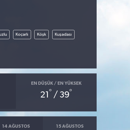
uzlu
Koçarlı
Köşk
Kuşadası
EN DÜŞÜK / EN YÜKSEK
°
°
21
/ 39
14 AĞUSTOS
15 AĞUSTOS