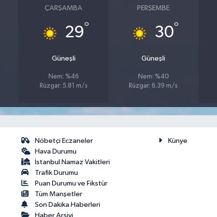
ÇARŞAMBA
PERŞEMBE
°
°
29
30
Güneşli
Güneşli
Nem: %46
Nem: %40
Rüzgar: 5.81 m/s
Rüzgar: 6.39 m/s
Nöbetçi Eczaneler
Künye
Hava Durumu
İstanbul Namaz Vakitleri
Trafik Durumu
Puan Durumu ve Fikstür
Tüm Manşetler
Son Dakika Haberleri
Haber Arşivi