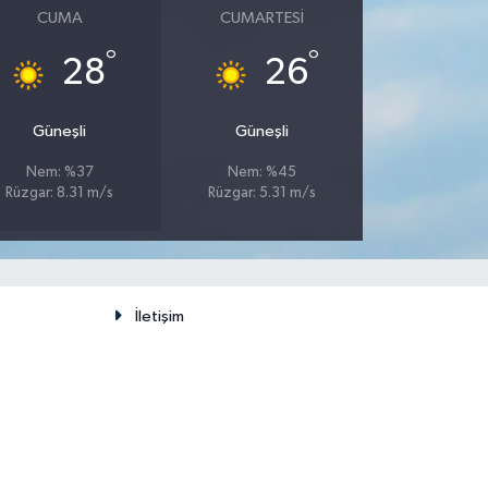
CUMA
CUMARTESI
°
°
28
26
Güneşli
Güneşli
Nem: %37
Nem: %45
Rüzgar: 8.31 m/s
Rüzgar: 5.31 m/s
İletişim