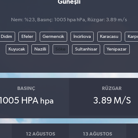
Güneşli
Nem: %23, Basınç: 1005 hpa hPa, Rüzgar: 3.89 m/s
Didim
Efeler
Germencik
İncirliova
Karacasu
Karp
Kuyucak
Nazilli
Söke
Sultanhisar
Yenipazar
BASINÇ
RÜZGAR
1005 HPA
3.89 M/S
hpa
12 AĞUSTOS
13 AĞUSTOS