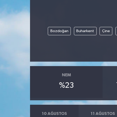
Bozdoğan
Buharkent
Çine
NEM
%23
10 AĞUSTOS
11 AĞUSTOS