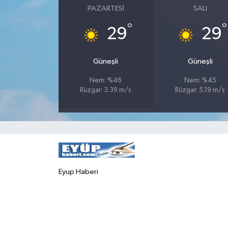
PAZARTESI
SALI
°
°
29
29
Güneşli
Güneşli
Nem: %46
Nem: %45
Rüzgar: 3.39 m/s
Rüzgar: 5.19 m/s
Eyup Haberi