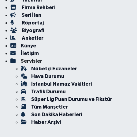
Firma Rehberi
Seri İlan
Röportaj
Biyografi
Anketler
Künye
İletişim
Servisler
Nöbetçi Eczaneler
Hava Durumu
İstanbul Namaz Vakitleri
Trafik Durumu
Süper Lig Puan Durumu ve Fikstür
Tüm Manşetler
Son Dakika Haberleri
Haber Arşivi