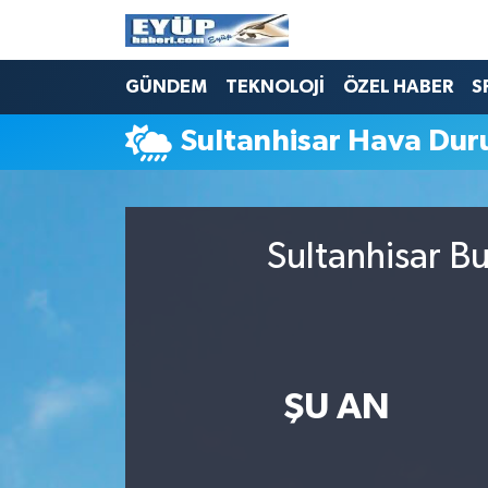
GÜNDEM
TEKNOLOJİ
ÖZEL HABER
S
Sultanhisar Hava Du
Sultanhisar B
ŞU AN