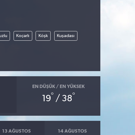
uzlu
Koçarlı
Köşk
Kuşadası
EN DÜŞÜK / EN YÜKSEK
°
°
19
/ 38
13 AĞUSTOS
14 AĞUSTOS