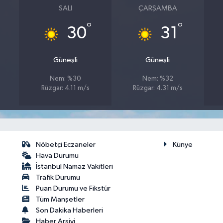
SALI
ÇARŞAMBA
°
°
30
31
Güneşli
Güneşli
Nem: %30
Nem: %32
Rüzgar: 4.11 m/s
Rüzgar: 4.31 m/s
Nöbetçi Eczaneler
Künye
Hava Durumu
İstanbul Namaz Vakitleri
Trafik Durumu
Puan Durumu ve Fikstür
Tüm Manşetler
Son Dakika Haberleri
Haber Arşivi