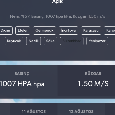
Açık
Nem: %57, Basınç: 1007 hpa hPa, Rüzgar: 1.50 m/s
Didim
Efeler
Germencik
İncirliova
Karacasu
Karp
Kuyucak
Nazilli
Söke
Sultanhisar
Yenipazar
BASINÇ
RÜZGAR
1007 HPA
1.50 M/S
hpa
11 AĞUSTOS
12 AĞUSTOS