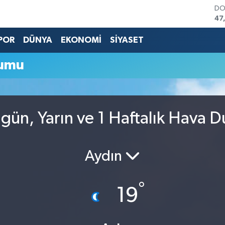
DO
47
EU
55
POR
DÜNYA
EKONOMİ
SİYASET
ST
64
rumu
GR
66
Bİ
13
BI
ugün, Yarın ve 1 Haftalık Hava 
64
Aydın
°
19