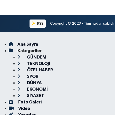
RSS
Copyright © 2023 - Tüm hakları saklıdı
Ana Sayfa
Kategoriler
GÜNDEM
TEKNOLOJİ
ÖZEL HABER
SPOR
DÜNYA
EKONOMİ
SİYASET
Foto Galeri
Video
Yazarlar