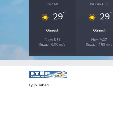
PAZAR
PAZARTESI
°
°
29
29
Güneşli
Güneşli
Nem: %31
Nem: %37
Rüzgar: 6.00 m/s
Rüzgar: 4.89 m/s
Eyup Haberi