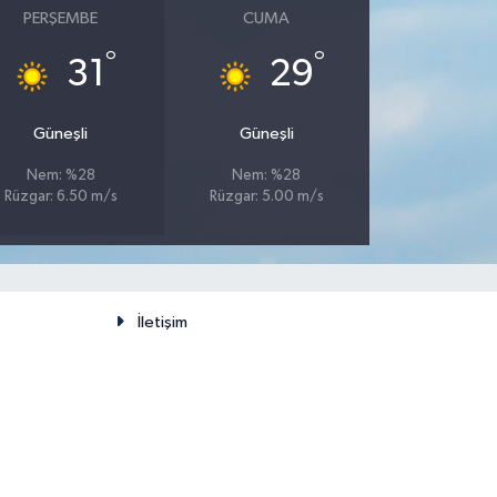
PERŞEMBE
CUMA
°
°
31
29
Güneşli
Güneşli
Nem: %28
Nem: %28
Rüzgar: 6.50 m/s
Rüzgar: 5.00 m/s
İletişim