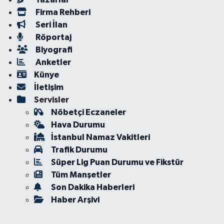
Firma Rehberi
Seri İlan
Röportaj
Biyografi
Anketler
Künye
İletişim
Servisler
Nöbetçi Eczaneler
Hava Durumu
İstanbul Namaz Vakitleri
Trafik Durumu
Süper Lig Puan Durumu ve Fikstür
Tüm Manşetler
Son Dakika Haberleri
Haber Arşivi