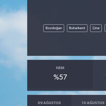
Bozdoğan
Buharkent
Çine
NEM
%57
09 AĞUSTOS
10 AĞUSTOS